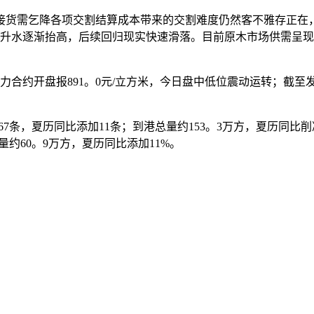
货需乞降各项交割结算成本带来的交割难度仍然客不雅存正在，
面升水逐渐抬高，后续回归现实快速滑落。目前原木市场供需呈
约开盘报891。0元/立方米，今日盘中低位震动运转；截至发稿
船67条，夏历同比添加11条；到港总量约153。3万方，夏历同比
量约60。9万方，夏历同比添加11%。