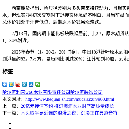
西南期货指出，检尺径差别为多头带来持续动力，且现实接
水；但现实7月初次交割时下逛接货环境尚不明白，且当前盘
总体价钱处于汗青低位，后期原木价钱易涨难跌。
2月13日，国内期市能化板块跌幅居前。此中，原木期货从力合
1。34%附近。
2025年春节（1。20-2。20）期间，中国18港针叶原木到
到港量约83。7万方，夏历同比削减20%；江苏预到40船，到港
标签
哈尔滨利来w66木业有限责任公司
哈尔滨装饰公司
本文网址：
http://www.hequan-sh.com/mucaizixun/900.html
上一篇：
20亿元授信签约 推进漳浦木业财产高质量成长
下一篇：
木头取平易近谣的浪漫之夜：沉浸正在典范音符