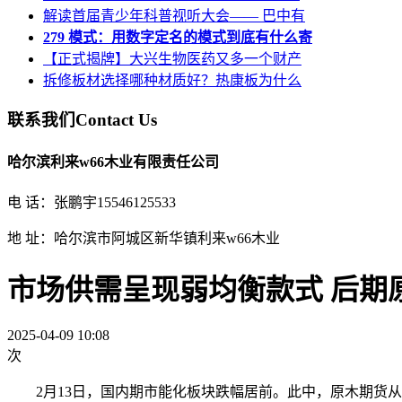
解读首届青少年科普视听大会—— 巴中有
279 模式：用数字定名的模式到底有什么寄
【正式揭牌】大兴生物医药又多一个财产
拆修板材选择哪种材质好？热康板为什么
联系我们
Contact Us
哈尔滨利来w66木业有限责任公司
电 话：张鹏宇15546125533
地 址：哈尔滨市阿城区新华镇利来w66木业
市场供需呈现弱均衡款式 后期
2025-04-09 10:08
次
2月13日，国内期市能化板块跌幅居前。此中，原木期货从力合