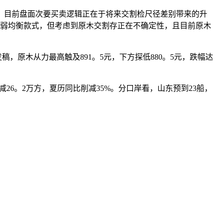
目前盘面次要买卖逻辑正在于将来交割检尺径差别带来的升
现弱均衡款式，但考虑到原木交割存正在不确定性，且目前原木
，原木从力最高触及891。5元，下方探低880。5元，跌幅达
削减26。2万方，夏历同比削减35%。分口岸看，山东预到23船，