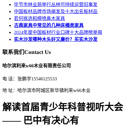
毕节市林业局举行丛林可持续运营旧事发
中国板材品牌市场阐发及十大出名板材品
若何挑选和檀喷鼻木家具
古典家具中常见的几种床榻类家具
2024年度中国板材行业口碑十大品牌榜单揭
实木沙发哪种木头好又廉价？买实木沙发
联系我们
Contact Us
哈尔滨利来w66木业有限责任公司
电 话：张鹏宇15546125533
地 址：哈尔滨市阿城区新华镇利来w66木业
解读首届青少年科普视听大会
—— 巴中有决心有