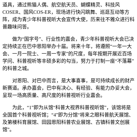
道具，通过熊猫人偶、航空航天员、蝴蝶精灵、科技风
COSER、国风COS-ER，现场进行快闪跳舞、巡逛互动等方
阵，成为青少年科普视听大会宣传大使，历来往不雅众进行科
普趣味问答。
做为“国字号”、行业性的嘉会，青少年科普视听大会已决
定持续正在巴中恩阳举办十届。将来十年，将遵照“一年一大
会、一月一院士、一周一专家”的尺度，每年按期开展近百场
学问、科普视听等丰硕多彩的勾当，努力于打制一座“不落幕”
的科普之城。
对恩阳、对巴中而言，是大事喜事，是可持续成长的财产
新赛道。承办嘉会，巴中有决心、有经验、有能力办妥大会，
呈现一场高质量、高尺度的科普视听行业嘉会。
为此，“1”即为从馆“科普大视界科普视听馆”，该馆将是
全国首个科普视听馆；“4”即为分馆“将来之眼科普航天展馆、
及第楼科育展馆、田园恩阳科普农业展馆、古镇科普文创展
馆”。