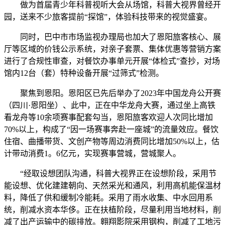
做为首届青少年科普视听大会从场馆，科普大视界曾经开
园，送来不少旅客提前“探馆”，体验科技带来的视觉盛宴。
同时，巴中市市场监视办理局也加大了恩阳旅客核心、展
厅等区域的价钱公示系统，对亲子套票、集体优惠等营销方案
进行了合规性审查，对餐饮办事单元开展“体检式”查抄，对场
馆内12台（套）特种设备开展“过筛式”检测。
聚焦到恩阳。恩阳区已先后举办了2023年中国龙舟公开赛
（四川·恩阳坐）、此中，正在中华龙舟大赛，通过坐上高铁
看龙舟等10余项赛事配套勾当，恩阳旅客欢迎人次同比增加
70%以上，构成了“因一场赛事奔赴一座城”的流量效应。餐饮
住宿、曲播带货、文创产物等周边消费同比增加50%以上，估
计带动消费1。6亿元，实现赛事营城，营城聚人。
“经取设想团队沟通，科普大视界正在设想阶段，采用节
能设想、优化建建朝向、天然采光和通风，利用高机能保温材
料，降低了供和缓制冷能耗。采用了雨水收集、中水回用系
统，削减水资本华侈。正在扶植阶段，尽量利用当地材料，削
减了出产运输中的碳排放。翱翔影院采用钢构，削减了工地污