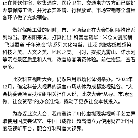
正在餐饮住宿、收集通信、医疗卫生、交通电力等方面已做好
办事保障工做，并对嘉宾邀请、行程放置、市场营销等全流程
各环节做了充实预备。
做好保障工做的同时，市、区两级正在大会期间将推出系
列勾当。就恩阳来说，打算推出“科普嘉韶华”“米仓文创展销”
“飞越蜀道·千年米仓”等系列文化勾当，让泛博旅客感触感染
科技之美、人文之美、地区之美。同时，提拔光雾山、诺水河
等沉点景区质量和人气，改善旅客消费体验。前往搜狐，查看
更多。
此次科普视听大会，仍然采用市场化体例举办。“2024年
12月，确定科普大视界的运营市场从体为成都影视硅谷。”大
会执委会项目扶植组相关担任人说，此次大会“从导、市场运
做、社会赞帮”的办会准绳，撬动了更多社会本钱投入。
为办妥此次大会，我市邀请了川传虚拟现实视听手艺立异
取使用国度尝试室、中国（成都）超高清立异使用财产2个国
度级视听平台，配合打制科普大视界。