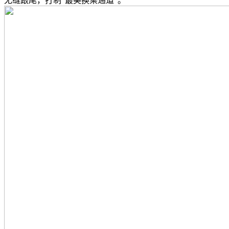
无缝跟尾，打制“最美换乘通道”。