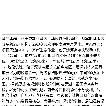
酒店集群：益田威斯汀酒店、华侨城洲际酒店、凯宾斯基酒店
等星级酒店环抱，满脚商务欢迎取高端客居需求。生态界面：
项目周边约519。5万㎡生态体量，包罗沙河高尔夫球场（约
1。2公里）、构成“湿地-海洋-湖泊-公园-绿地”五沉景不雅系
统。深圳湾公园（约340米），华侨城湿地公园（约1公里）
1。地段优胜：位于深圳湾超等总部焦点区，是深圳将来最具
成长潜力的区域之一，周边有浩繁世界500强和中国200强企业
入驻，将来增值潜力大。2。交通便利：周边“六轨六坐”交
汇，2号线及多条规划地铁线分钟可达罗湖、福田等商务片
区，40分钟可至宝安机场，前去港口和机场也十分便利。3。
配套丰硕：自配3万㎡精品贸易，周边10分钟糊口圈有欢喜海
岸等多个高端贸易核心。大要率对口深圳湾学校，周边还有深