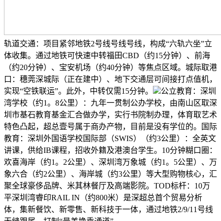
轨道交通：项目紧邻地铁2号线号线号线，构成“六轨六坐”立
体收集。通过地铁可快速中转福田CBD（约15分钟）、前海
（约20分钟）、宝安机场（约40分钟）等焦点区域。城际取港
口：穗莞深城际（正在建中）、地下交通层可间接打点值机，
实现“空铁联运”。此外，中转仅需15分钟。
公立教育：深圳
湾学校（约1。8公里）：九年一贯制公办学校，由南山区取深
圳市基石教育基金汇合做办学，实行书院制办理，体育取艺术
特色凸起，超总壹号属于商办产物，目前是没有学位的。国际
教育：深圳外国语学校国际部（SWIS）（约3公里）：全英文
讲课，供给IB课程，招收外籍及港澳台学生。10分钟糊口圈：
欢喜海岸（约1。2公里）、深圳湾万象城（约1。5公里）、万
象六合（约2公里）、海岸城（约3公里）等大型购物核心，汇
聚全球豪侈品牌、米其林餐厅及高端影院。TOD标杆：10万
平深圳湾睿印RAIL IN（约800米）是深超总首个贸易分析
体，集新餐饮、新零售、新科技于一体，通过地铁2/9/11号线