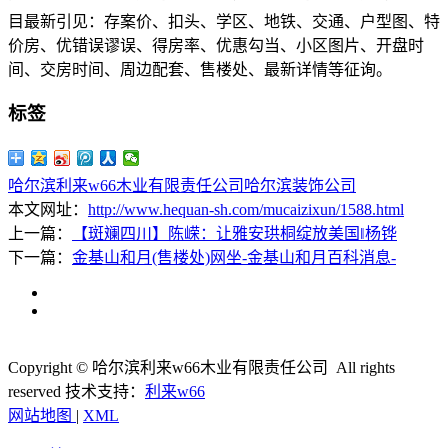
目最新引见：存案价、扣头、学区、地铁、交通、户型图、特
价房、优错误谬误、得房率、优惠勾当、小区图片、开盘时
间、交房时间、周边配套、售楼处、最新详情等征询。
标签
哈尔滨利来w66木业有限责任公司
哈尔滨装饰公司
本文网址：
http://www.hequan-sh.com/mucaizixun/1588.html
上一篇：
【斑斓四川】陈嵘：让雅安珙桐绽放美国‖杨铧
下一篇：
金基山和月(售楼处)网坐-金基山和月百科消息-
Copyright © 哈尔滨利来w66木业有限责任公司 All rights
reserved
技术支持：
利来w66
网站地图
|
XML