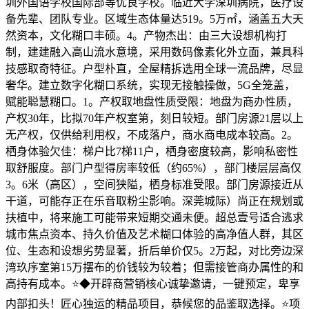
圳外国语学校国际部等优良学校。临近大学深圳病院，医疗设
备先辈、团队专业。区域生态体量达519。5万㎡，涵盖五大天
然资本，文化糊口丰硕。4。产物杰出：由三大设想机构打
制，建建融入高山流水意境，采用数码像素化外立面，兼具科
技感取奇特征。户型朴直，全屋精拆选用全球一流品牌，尽显
奢华。建立数字化糊口系统，实现无接触操做，5G全笼盖，
赋能聪慧糊口。1。产权取地盘性质受限：地盘为商办性质，
产权30年，比拟70年产权室第，刻日较短。部门房源21层以上
无产权，仅供给利用权，不成落户，商水商电成本较高。2。
栖身体验欠佳：梯户比7梯11户，栖身密度较高，影响私密性
取舒服度。部门户型得房率较低（约65%），部门楼层层高仅
3。6米（高区），空间狭隘，栖身标准受限。部门房源接近从
干道，可能存正在乐音取粉尘影响。深莞城际）尚正在规划或
扶植中，将来施工可能带来短期交通未便。超总壹号适合逃求
城市焦点资本、持久价值及艺术糊口体验的高净值人群，其区
位、生态和设想劣势显著，折后单价仅5。2万起，对比旁边深
湾玖序室第15万摆布的价钱较为较着；但需接管商办属性的和
高持有成本。⭐◆开辟商营销核心诚挚邀请，一键预定，卑享
内部扣头！匠心独运的精品项目，恭候您的品鉴取选择。⭐项