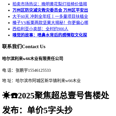
拍卖市场热议：晚明黄花梨灯挂椅价值揭
万州区防灾减灾救灾委员会 万州区平安出
大干60天 冲刺全年旺丨一多量项目扶植全
榛子VS板栗两款坚果大揭秘！你更偏心哪
西伯利亚小卖部：全村约900人
嗅觉的故事：喷鼻水背后的感情取文化探
联系我们
Contact Us
哈尔滨利来w66木业有限责任公司
电 话：张鹏宇15546125533
地 址：哈尔滨市阿城区新华镇利来w66木业
☀☎‍2025聚焦超总壹号售楼处
发布：单价5字头抄