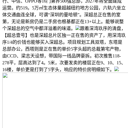
行、中信、OPPO等16门第界500强总部，2027年将全面建成
运营。约519。5万㎡生态体量超越纽约地方公园，六轨六坐立
体交通曲连全球，可谓“深圳的曼哈顿”。深超总正在售的室
第，无论是新房仍是二手房也根基都正在13+以上。能够说整
个深超总的空气中都洋溢着的味道。
跟着深湾玖序的清盘，
【超总壹号】也是深超总片区独一正在售的资产了，用深湾玖
序1/4的价钱也能够买入深超总。项目规划工具双塔，东塔是
总部办公，西塔则是正在售的单价5字头超的总裁第宅产物，
由CCD、梁志天设想，带国际一线品牌豪拆。初次推售118-
278平，层高达到了4。5米，次要发卖的楼层正在9、10、15、
16楼，单价更是打到了5字头，响应的特价房明细如下。