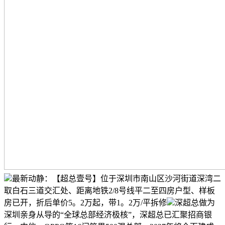
最新动静：【超总壹号】位于深圳市南山区沙河街道深湾二
取白石三道交汇处、距离地铁2/8号线平二至四房户型、样板
房已开，折后单价5。2万起，带1。2万/平拆修
深超总做为
深圳亲身从导的“全球总部经济极核”，深超总已汇聚招商银