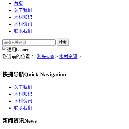
首页
关于我们
木材知识
木材资讯
联系我们
您当前的位置 ：
利来w66
>
木材资讯
>
快捷导航
Quick Navigation
关于我们
木材知识
木材资讯
联系我们
新闻资讯
News