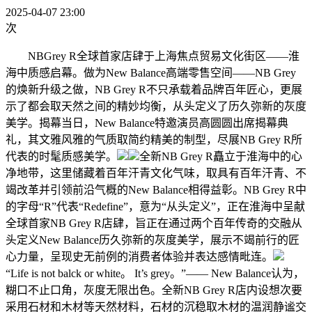
2025-04-07 23:00
次
NBGrey R全球首家店肆于上海焦点贸易文化街区——淮
海中质感启幕。做为New Balance高端零售空间——NB Grey
的焕新升级之做，NB Grey R不只承载着品牌百年匠心，更展
示了都会取天然之间的精妙均衡，从头定义了历久弥新的灰度
美学。揭幕当日，New Balance特邀演员高圆圆出席揭幕典
礼，其文雅风雅的气质取简约精美的制型，尽展NB Grey R所
代表的时髦质感美学。
全新NB Grey R矗立于淮海中的心
净地带，这里储藏着百年汗青文化气味，取具有百年汗青、不
竭改革并引领前沿气概的New Balance相得益彰。NB Grey R中
的字母“R”代表“Redefine”，意为“从头定义”，正在淮海中呈献
全球首家NB Grey R店肆，旨正在通过两个百年传奇的交融从
头定义New Balance历久弥新的灰度美学，展示不竭前行的匠
心力量，呈现史无前例的消费者体验并表达感情毗连。
“Life is not balck or white。 It’s grey。”—— New Balance认为，
糊口不止口角，灰度无限出色。全新NB Grey R店内设想次要
采用石材和木材等天然材料，石材的沉稳取木材的温润静谧交