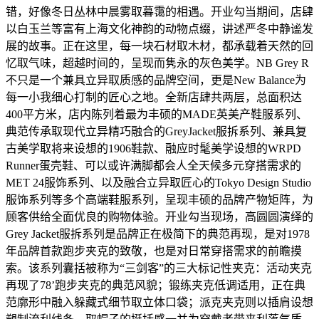
错，好像冬日丛林中晨雾取暮霭的相遇。开业勾当期间，店肆
以白玉兰等富有上海文化神韵的动物点缀，讲述严冬中静谧发
展的故事。正在这里，每一块石材取木材，都承载着天然的回
忆取气味，超越时间的，呈现而隽永的灰色美学。NB Grey R
不只是一个兼具立异取质感的品牌空间，更是New Balance为
每一小我细心打制的匠心之地。全新店肆共两层，总面积达
400平方米，店内陈列着最为丰硕的MADE英美产鞋服系列、
典范传承取现代立异精巧融合的GreyJacket服拆系列、兼具复
古美学取将来设想的1906鞋款、融应时髦美学设想的WRPD
Runner蛋壳鞋、可以或许满脚都会人全天候多元穿搭需求的
MET 24服饰系列、以及融合立异取匠心的Tokyo Design Studio
服饰系列等多个高端鞋服系列，呈现丰硕的品牌产物矩阵，为
顾客供给全面优良的购物体验。开业勾当现场，高圆圆演绎的
Grey Jacket服拆系列是品牌正在极简下的典范再现，是对1978
年品牌首款跑步夹克的致敬，也是对日常穿搭需求的前瞻摸
索。该系列囊括被称为“三剑客”的三大标记性夹克：活动夹克
再现了78’跑步夹克的典范风貌；锻练夹克低调适用，正在典
范廓形中融入躲藏式细节取立体口袋；派克夹克则以插肩设想