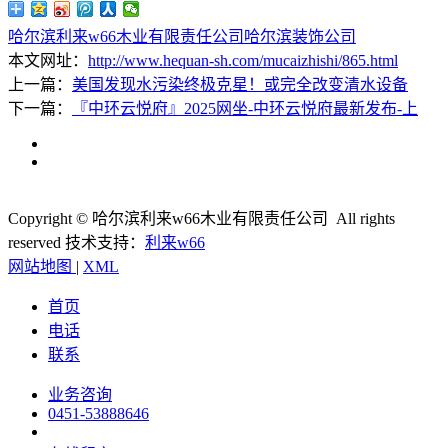
哈尔滨利来w66木业有限责任公司
哈尔滨装饰公司
本文网址：
http://www.hequan-sh.com/mucaizhishi/865.html
上一篇：
美国发现水污染终极克星！或完全改变清水设备
下一篇：
『中环云悦府』2025网坐-中环云悦府最新发布-上
Copyright © 哈尔滨利来w66木业有限责任公司 All rights
reserved
技术支持：
利来w66
网站地图
|
XML
首页
电话
联系
业务咨询
0451-53888646