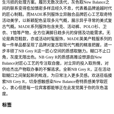
生污损的处理方案。履历无数次迭代，灰色取New Balance之
间的联系变得愈加慎密多样且经久不息，代表着品牌逾越时代
的匠心制鞋。而MADE系列服饰立异融合品牌匠心工艺取奇特
活动美学，以新颖配色呈现多元气概，展示异乎寻常的美式复
古气概。MADE系列服饰包含夹克、活动裤、POLO衫、卫
衣、T恤等产物，全方位满脚日趋多元的穿搭及功能需求。无
论是典范鞋款，亦或活动时髦服饰，MADE英美产鞋服系列的
每一件单品都呈现了品牌对复古取现代气概的精准把握，进一
步丰硕了NB Grey R这一匠心空间的质感取魅力。糊口不止口
角，灰度无限出色。NB Grey R的质感高雅设想源自New
Balance对匠心工艺的专注取自傲，对立异的投入取热情，对
供给杰出产物取办事的不懈逃求。全新NB Grey R，正在活动
取糊口之间架起新的毗连，为日常注入更多灵感。欢送莅临摸
索NB Grey R，切身感触感染New Balance奇特质感美学取匠
心，衷心但愿每一位宾客都能够正在此发觉属于你的灰色温
度。
标签