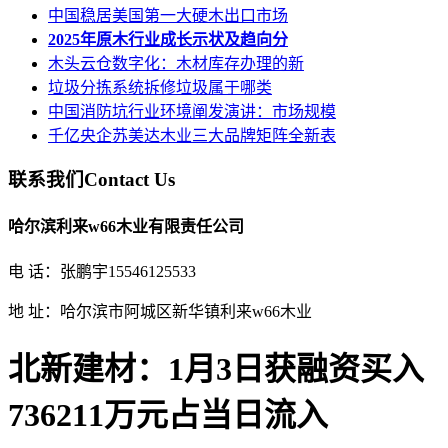
中国稳居美国第一大硬木出口市场
2025年原木行业成长示状及趋向分
木头云仓数字化：木材库存办理的新
垃圾分拣系统拆修垃圾属于哪类
中国消防坑行业环境阐发演讲：市场规模
千亿央企苏美达木业三大品牌矩阵全新表
联系我们
Contact Us
哈尔滨利来w66木业有限责任公司
电 话：张鹏宇15546125533
地 址：哈尔滨市阿城区新华镇利来w66木业
北新建材：1月3日获融资买入
736211万元占当日流入