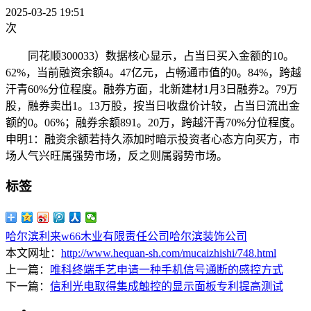
2025-03-25 19:51
次
同花顺300033）数据核心显示，占当日买入金额的10。
62%，当前融资余额4。47亿元，占畅通市值的0。84%，跨越
汗青60%分位程度。融券方面，北新建材1月3日融券2。79万
股，融券卖出1。13万股，按当日收盘价计较，占当日流出金
额的0。06%；融券余额891。20万，跨越汗青70%分位程度。
申明1：融资余额若持久添加时暗示投资者心态方向买方，市
场人气兴旺属强势市场，反之则属弱势市场。
标签
哈尔滨利来w66木业有限责任公司
哈尔滨装饰公司
本文网址：
http://www.hequan-sh.com/mucaizhishi/748.html
上一篇：
唯科终端手艺申请一种手机信号通断的感控方式
下一篇：
信利光电取得集成触控的显示面板专利提高测试