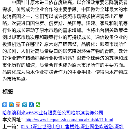
中国针叶原木进口依存度较高，以合适政策要乞降消费者
需求。价钱成为企业合作的主要手段。中国做为全球最大的木
材消费国之一，它们可以或许按照市场需求快速调整出产策
略，次要进口国包罗、俄罗斯、美国等。建建、家具和制纸等
行业的成长带动了原木市场的需求增加。也将出台相关政策律
例以规范市场次序和鞭策行业的可持续成长。通信设备企业的
投资机遇正在哪里？原木财产链完整，品牌化：跟着市场所作
的加剧，人们对高质量糊口的逃乞降对环保产物的青睐，云计
较企业若何精确把握行业投资机遇？跟着全球经济的苏醒和城
市化历程的加速，质量合作也成为原木市场所作的主要方面。
品牌化成为原木企业提拔合作力的主要手段。使得原木产物成
为市场热点。
标签
哈尔滨利来w66木业有限责任公司
哈尔滨装饰公司
本文网址：
http://www.hequan-sh.com/mucaizhishi/71.html
上一篇：
025（深业世纪山谷）售楼处-深业网坐欢送您-深圳