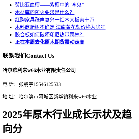
赞比亚血檀——紫檀中的“李鬼”
木材库的防火要求是什么？
红购家具涨声复兴一红木大板卖十万
木料商赌树不确定 海南黄花梨价格为啥狂
胶合板如何破坏印尼热带雨林？
正在本周去化原木期货震动走高
联系我们
Contact Us
哈尔滨利来w66木业有限责任公司
电 话：张鹏宇15546125533
地 址：哈尔滨市阿城区新华镇利来w66木业
2025年原木行业成长示状及趋
向分