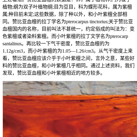
植物;纲为双子叶植物纲;目为豆目，科为蝶形花科，属为紫檀
属;种目前未定;这些数据，除了种以外，和小叶紫檀全部相
同。赞比亚血檀的拉丁学名为pterocarpus tinctorius;关于赞比亚
血檀国内的名称，目前叫法不甚统一，约定俗成的叫法为：变
色紫檀或者染料紫檀。而小叶紫檀的拉丁文学名为pterocarp
santalinus。再比较一下气干密度，赞比亚血檀的为
1.12g/cm3，而小叶紫檀的为1.05—1.26/cm3。从气干密度上来
看，赞比亚血檀应该介乎于小叶紫檀之间，言外之意，某些好
料的赞比亚血檀，和小叶紫檀几乎相同。通过上述资料，我们
发现，赞比亚血檀和小叶紫檀相近的地方较多。