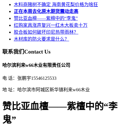
木料商赌树不确定 海南黄花梨价格为啥狂
正在本周去化原木期货震动走高
赞比亚血檀——紫檀中的“李鬼”
红购家具涨声复兴一红木大板卖十万
胶合板如何破坏印尼热带雨林？
木材库的防火要求是什么？
联系我们
Contact Us
哈尔滨利来w66木业有限责任公司
电 话：张鹏宇15546125533
地 址：哈尔滨市阿城区新华镇利来w66木业
赞比亚血檀——紫檀中的“李
鬼”