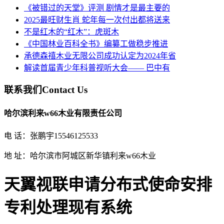
《被错过的天堂》评测 剧情才是最主要的
2025最旺财生肖 蛇年每一次付出都将送来
不是红木的“红木”：虎斑木
《中国林业百科全书》编纂工做稳步推进
承德森禧木业无限公司成功认定为2024年省
解读首届青少年科普视听大会—— 巴中有
联系我们
Contact Us
哈尔滨利来w66木业有限责任公司
电 话：张鹏宇15546125533
地 址：哈尔滨市阿城区新华镇利来w66木业
天翼视联申请分布式使命安排
专利处理现有系统