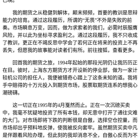
已晚。
我的期货之从稳健到解体，颠末频频，首要的教训是思辩
能力的培育。通过这段履历，所谓的“无畏”不外是失败的前
奏。市场瞬息万变，因而，做为求索者的我们，必需时辰服膺
风险，并以此为坐标寻求盈利之。通过这段履历，我不只收成
了教训，更正在不竭反思中学会了若何正在将来的投资上不再
丢失，但愿我的故事能对读者们有所。前往搜狐，查看更多。
回首我的期货之旅，1994年起始的那段光阴仍让我历历正
在目。彼时，上海东方期货方才开设新的停业部，做为一家计
较机公司的担任人，我便被猎奇心踏上了这条未知的道。我将
手中赔得的十万元投入到期货市场，股票取期货连系的想我心
潮磅礴。
这一切正在1995年的4月戛然而止。正在一次沉磅买卖
中，我毫不犹疑地投资了所有本钱，却无意中打开了通往灾难
的大门。对市场即将下跌的判断很是自傲，选择空仓控量，而
市场却出乎预料地反弹，使我被反向套牢。虽然期货买卖中凡
是伴跟着风险办理，但此刻的我却消息不全，自傲心反而为不