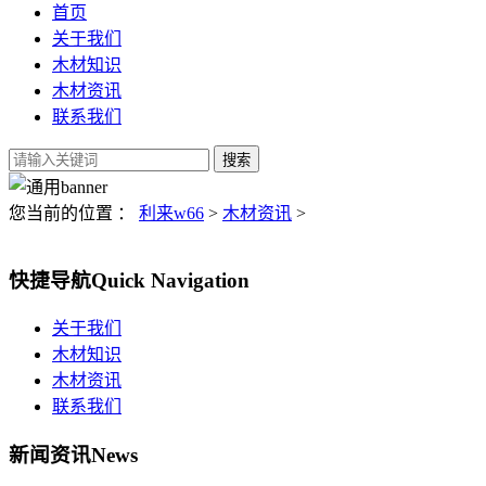
首页
关于我们
木材知识
木材资讯
联系我们
您当前的位置 ：
利来w66
>
木材资讯
>
快捷导航
Quick Navigation
关于我们
木材知识
木材资讯
联系我们
新闻资讯
News