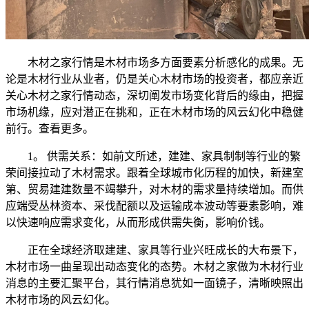
木材之家行情是木材市场多方面要素分析感化的成果。无
论是木材行业从业者，仍是关心木材市场的投资者，都应亲近
关心木材之家行情动态，深切阐发市场变化背后的缘由，把握
市场机缘，应对潜正在挑和，正在木材市场的风云幻化中稳健
前行。查看更多。
1。 供需关系：如前文所述，建建、家具制制等行业的繁
荣间接拉动了木材需求。跟着全球城市化历程的加快，新建室
第、贸易建建数量不竭攀升，对木材的需求量持续增加。而供
应端受丛林资本、采伐配额以及运输成本波动等要素影响，难
以快速响应需求变化，从而形成供需失衡，影响价钱。
正在全球经济取建建、家具等行业兴旺成长的大布景下，
木材市场一曲呈现出动态变化的态势。木材之家做为木材行业
消息的主要汇聚平台，其行情消息犹如一面镜子，清晰映照出
木材市场的风云幻化。