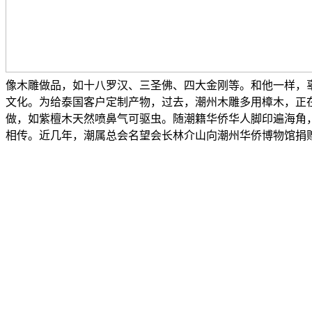
像木雕做品，如十八罗汉、三圣佛、四大金刚等。和他一样，
文化。为给泰国客户定制产物，过去，潮州木雕多用樟木，正
做，如紫檀木天然喷鼻气可驱虫。随潮籍华侨华人脚印遍海角
相传。近几年，潮属总会名望会长林介山向潮州华侨博物馆捐赠