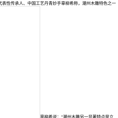
代表性传承人、中国工艺丹青妙手辜柳希称，潮州木雕特色之一
辜柳希说：“潮州木雕另一显著特点是立