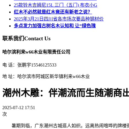
25款铃木吉姆尼15L 三门（五门) 布衣小G
红木不必然就是红木竟还有新老之说？
2025年3月21日四川省各市场次要品种钢材价
多点发力加强古树名木认知和 让“绿色瑰
联系我们
Contact Us
哈尔滨利来w66木业有限责任公司
电 话：张鹏宇15546125533
地 址：哈尔滨市阿城区新华镇利来w66木业
潮州木雕：伴潮流而生随潮商
2025-07-12 17:51
次
暑期到临，广东潮州古城逛人如织。远离热闹喧哗的牌楼街，