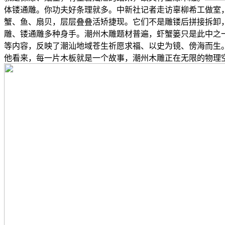
体镂通雕。你功夫好条理就多。中新社记者走访辜柳希工做室，
蟹、鱼、扇贝，层层叠叠活矫捷现。它们不是雕镂后拼接拆卸
雕、镂通雕多种身手。潮州木雕题材普遍，虾蟹篓只是此中之
等内容，反映了潮汕地域苍生祈愿求福、以史为镜、傍海而生
他看来，每一片木板就是一个故事，潮州木雕正在无限的物理