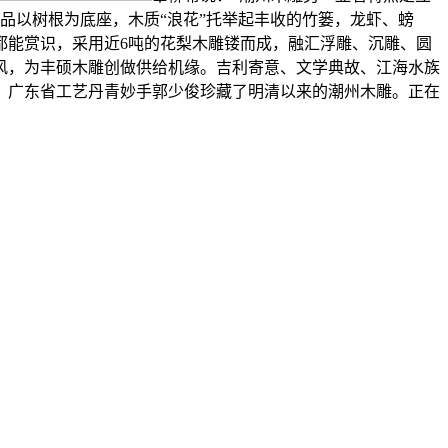
品以树根为底座，木质“浪花”托举起丰收的竹篓，龙虾、螃
都能赏识，采用近6吨的花梨木雕镂而成，融汇浮雕、沉雕、圆
风，为丰硕木雕创做供给机缘。吉利寄意、文学典故、江海水族
，广东省工艺丹青妙手郭少俊珍藏了明清以来的潮州木雕。正在