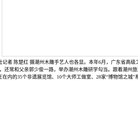
。
记者 陈楚红 摄潮州木雕手艺人也各显。本年6月，广东省高
做品，还常和父亲郭少俊一路，举办潮州木雕研学勾当。跟着潮州
内的35个非遗展览馆、10个大师工做室、28家“博物馆之城”