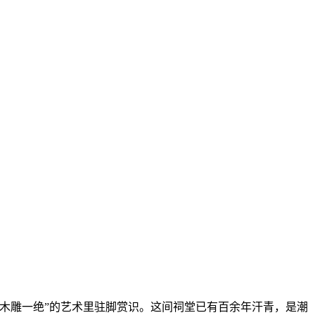
木雕一绝”的艺术里驻脚赏识。这间祠堂已有百余年汗青，是潮