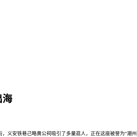
出海
义安铁巷己略黄公祠吸引了多量逛人，正在这座被誉为“潮州