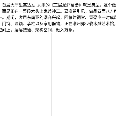
首层大厅里高达3。28米的《三层龙虾蟹篓》就是典型。这个做
，而是正在一整段木头上鬼斧神工。辜柳希引见，做品四面八方
一。期间，客居东南亚的潮商兴起，回籍建祠堂、置豪宅一时成
。门窗、匾额、承柱以及家用器物，正在潮州郭少俊木雕艺术馆
空间上，层层镂通、架构空间、融入万象。