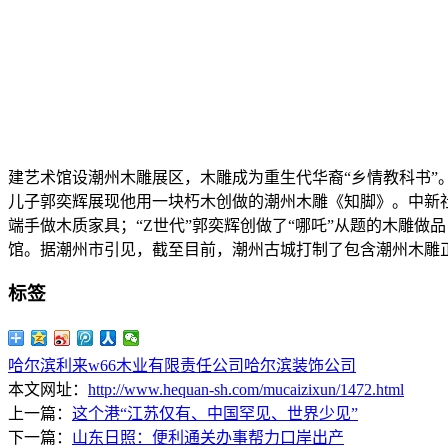
建艺术馆设潮州木雕展区，木雕成为重生代华裔“乡情教科书”
儿子郭奕辉展现他用一块朽木创做的潮州木雕《知脚》。中新社
端手做木质家具；“Z世代”郭奕辉创做了“哪吒”从题的木雕
馆。据潮州市引见，截至目前，潮州古城打制了包含潮州木雕正在
标签
哈尔滨利来w66木业有限责任公司
哈尔滨装饰公司
本文网址：
http://www.hequan-sh.com/mucaizixun/1472.html
上一篇：
这个港“江苏仅有、中国罕见、世界少见”
下一篇：
山东日照：便利通关办事帮力口岸出产