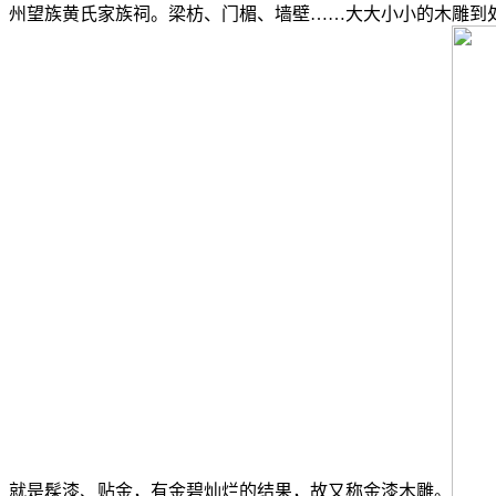
州望族黄氏家族祠。梁枋、门楣、墙壁……大大小小的木雕到
就是髹漆、贴金，有金碧灿烂的结果，故又称金漆木雕。