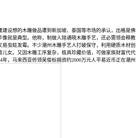
建建设想的木雕做品遭到新加坡、泰国等市场的承认，出格是佛
手像就是典型。他称，制做人除通晓木雕手艺，还必需领会释教
又易虫蛀发霉。不少潮州木雕手艺人打破保守，利用硬质木材创
育儿女。又因木雕工序复杂，极具珍藏价值，可做家族财富代代
年，马来西亚侨领吴俊标捐资约2000万元人平易近币正在潮州