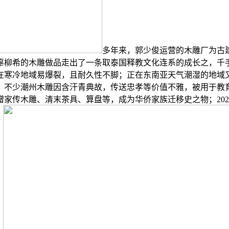
多年来，郭少俊运营的木雕厂为古
辜柳希的木雕做品走出了一条取泰国释教文化连系的成长之，千
在寒冷地域易爆裂，且耐久性不脚；正在东南亚天气潮湿的地域
，不少潮州木雕因含汗青典故，传送忠孝等价值不雅，被用于教
家传木雕、清末茶具、算盘等，成为华侨家族迁移史之物；2024