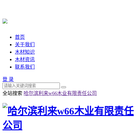
首页
关于我们
木材知识
木材资讯
联系我们
登 录
全站搜索
哈尔滨利来w66木业有限责任公司