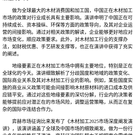
做为全球最大的木材消费国和加工国，中国正在木材加工
市场的政策对行业成长具有主要影响。演讲申明了中国正在可
持续成长、资本操纵、环保等方面的政策导向，及其对企业运
营的间接影响。通过对相关政策的解读，企业能够更好地应对
市场变化，顺应政策要求。此外，对木材加工行业的支撑办
法，如财税优惠、手艺研发支撑等，也正在演讲中获得了充实
的阐述。
地缘要素正在木材加工市场中拥有主要地位，特别是正在
全球化的今天。演讲细致解析了分歧国度和地域的政策变化、
国际商业关系及其对木材加工行业的影响。例如，某些国度实
施的商业从义政策可能会间接影响木材原材料的进口成本及供
应链平安。通过对这些地缘要素的深切分解，行业内的决策者
能够提前应对潜正在的市场风险，调整运营策略，从而正在复
杂的国际中连结合作力。
弈赫市场征询比来发布了《木材加工2025市场深度阐发演
讲》，该演讲涵盖了全球及中国市场的细致阐发。做为一份行