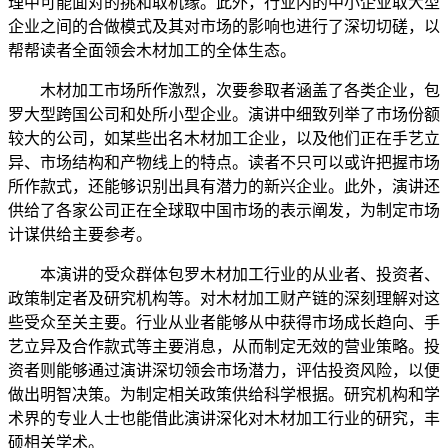
理中可能面对的挑和取机缘。此外，行业内的中小企业取大型
企业之间的合做模式及其对市场的影响也进行了深切切磋，以
帮帮读者全面领会木材加工的全体生态。
木材加工市场所作激烈，次要参取者涵盖了各类企业，包
罗大型跨国公司和处所小型企业。演讲中细致列举了市场份额
较大的公司，如某些出名木材加工企业，以及他们正在手艺立
异、市场结构和产物线上的特点。读者不只可以或许把握市场
所作款式，还能够识别出具有潜力的新兴企业。此外，演讲还
供给了各家公司正在全球取中国市场的表示阐发，为制定市场
计谋供给主要参考。
本演讲的受众群体包罗木材加工行业的从业者、投资者、
政策制定者及研究机构等。对木材加工财产链的深刻理解对这
些受众至关主要。行业从业者能够从中获得市场成长趋向、手
艺立异及合作款式等主要消息，从而制定无效的营业策略。投
资者则能够通过演讲深切领会市场潜力，评估投资风险，以便
做出明智决策。为制定相关政策供给科学根据。研究机构和学
术界的专业人士也能借此演讲深化对木材加工行业的研究，丰
硕相关学术。