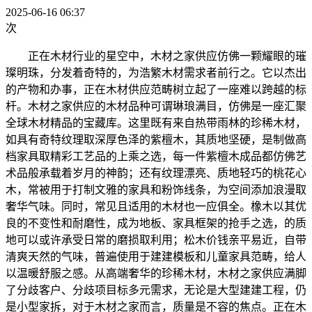
2025-06-16 06:37
次
正在木材行业的星空中，木材之家供应仿佛一颗耀眼的璀
璨明珠，分发着奇特的，为浩繁木材需求者前行之。它以杰出
的产物和办事，正在木材供应范畴树立起了一座难以跨越的标
杆。木材之家供应的木材品种可谓琳琅满目，仿佛是一座汇聚
全球木材精品的宝藏库。这里既有来自热带雨林的珍稀木材，
如具有奇特纹理取深厚色泽的紫檀木，其质地坚硬，是制做高
档家具取精彩工艺品的上乘之选，每一件紫檀木成品都仿佛艺
术品般承载着岁月的神韵；还有纹理漂亮、质地轻巧的桃花心
木，常被用于打制文雅的家具和粉饰线条，为空间添加浪漫取
奢华气味。同时，常见且适用的木材也一应俱全。橡木以其优
良的不变性和耐磨性，成为地板、家具框架的抢手之选，的质
地可以或许承受日常的磨损取利用；松木价钱亲平易近，自带
清爽天然的气味，普遍使用于建建模板和儿童家具范畴，给人
以温暖舒服之感。从高端奢华的珍稀木材，木材之家供应满脚
了分歧客户、分歧项目标多元需求，无论是大型建建工程，仍
是小型家拆，对于木材之家而言，质量是不容的焦点。正在木