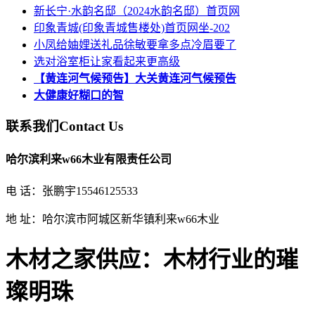
新长宁·水韵名邸（2024水韵名邸）首页网
印象青城(印象青城售楼处)首页网坐-202
小凤给妯娌送礼品徐敏要拿多点冷眉要了
选对浴室柜让家看起来更高级
【黄连河气候预告】大关黄连河气候预告
大健康好糊口的智
联系我们
Contact Us
哈尔滨利来w66木业有限责任公司
电 话：张鹏宇15546125533
地 址：哈尔滨市阿城区新华镇利来w66木业
木材之家供应：木材行业的璀
璨明珠