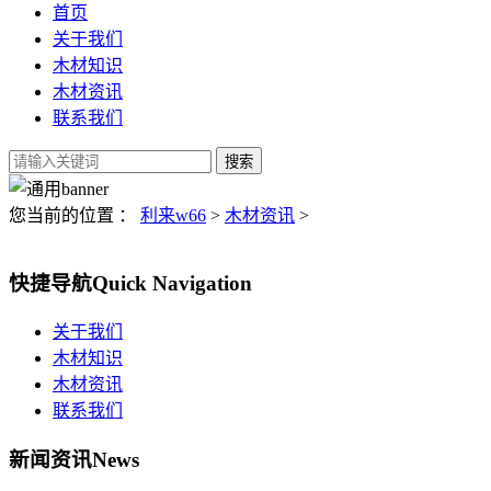
首页
关于我们
木材知识
木材资讯
联系我们
您当前的位置 ：
利来w66
>
木材资讯
>
快捷导航
Quick Navigation
关于我们
木材知识
木材资讯
联系我们
新闻资讯
News