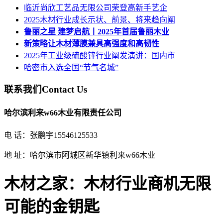
临沂尚欣工艺品无限公司荣登高新手艺企
2025木材行业成长示状、前景、将来趋向阐
鲁丽之星 建梦启航丨2025年首届鲁丽木业
新策略让木材薄膜兼具高强度和高韧性
2025年工业级硫酸锌行业阐发演讲：国内市
哈密市入选全国“节气名城”
联系我们
Contact Us
哈尔滨利来w66木业有限责任公司
电 话：张鹏宇15546125533
地 址：哈尔滨市阿城区新华镇利来w66木业
木材之家：木材行业商机无限
可能的金钥匙