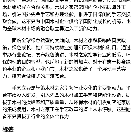
桥头堡。通过搭开国际商业平台，组织国际展会，以及取国际
木材组织成立合做关系，木材之家帮帮国内企业拓展海外市
场，引进国外先辈手艺和办理经验，推进了国际间的手艺交换
取合做。这不只为中国木材企业供给了国际化成长的机缘，也
为全球木材市场的融合取立异注入了新的动力。
面临全球绿色转型的大趋向，木材之家积极响应国度政
策，绿色成长，推广可持续林业办理和环保木材的利用。通过
举办行业论坛、发布绿色演讲、木材之家指导行业向低碳、环
保的标的目的转型，也斥地了新的增加点。对于有志于投身绿
色事业的企业和小我而言，木材之家供给了一个展现手艺实
力、摸索合做模式的广漠舞台。
手艺立异是鞭策木材之家引领行业变化的主要驱动力。平
台不竭投入研发，引入先辈的木材加工手艺和智能化设备，提
拔了木材的操纵率和产质量量，从环保木材的研发到智能家居
的集成使用，木材之家正在手艺改革的道上从未停歇，这些勤
奋不只提拔了行业的全体合作力！
标签