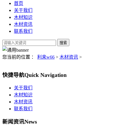
首页
关于我们
木材知识
木材资讯
联系我们
您当前的位置 ：
利来w66
>
木材资讯
>
快捷导航
Quick Navigation
关于我们
木材知识
木材资讯
联系我们
新闻资讯
News