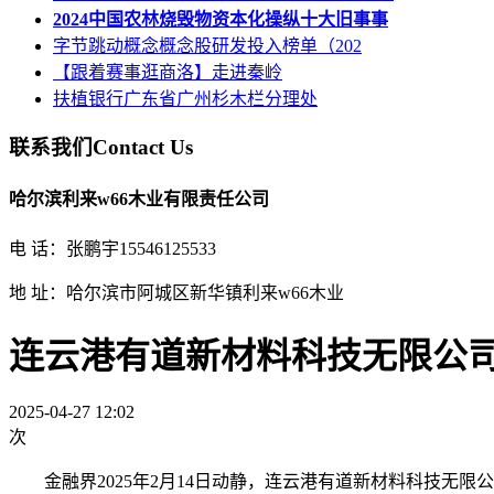
2024中国农林烧毁物资本化操纵十大旧事事
字节跳动概念概念股研发投入榜单（202
【跟着赛事逛商洛】走进秦岭
扶植银行广东省广州杉木栏分理处
联系我们
Contact Us
哈尔滨利来w66木业有限责任公司
电 话：张鹏宇15546125533
地 址：哈尔滨市阿城区新华镇利来w66木业
连云港有道新材料科技无限公
2025-04-27 12:02
次
金融界2025年2月14日动静，连云港有道新材料科技无限公司取