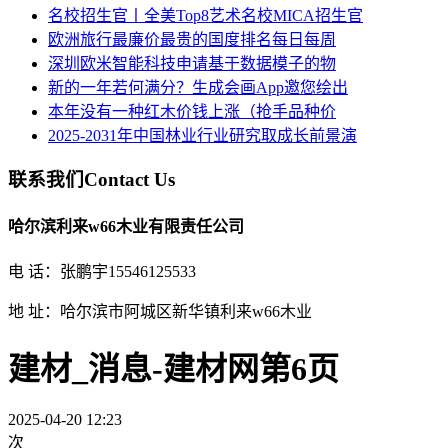
名校招生官丨全美Top8艺术名校MICA招生官
欧洲旅行最廉价最贵的国度排名每日每周
深圳欧米智能科技申请基于数据模子的物
新的一年若何满分？生成会画App邀您绘出
本年没有一种红木价钱上涨（抢手品种价
2025-2031年中国林业行业研究取成长前景演
联系我们
Contact Us
哈尔滨利来w66木业有限责任公司
电 话：张鹏宇15546125533
地 址：哈尔滨市阿城区新华镇利来w66木业
建材_消息-建材网第6页
2025-04-20 12:23
次