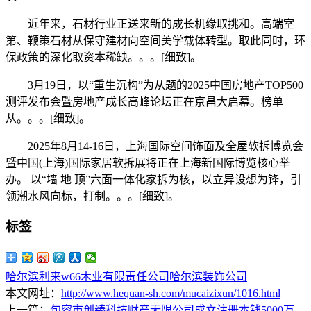
近年来，石材行业正送来新的成长机缘取挑和。高端室
第、鞭策石材从保守建材向空间美学载体转型。取此同时，环
保政策的深化取资本稀缺。。。[细致]。
3月19日，以“重生沉构”为从题的2025中国房地产TOP500
测评发布会暨房地产成长高峰论坛正在京昌大启幕。榜单
从。。。[细致]。
2025年8月14-16日，上海国际空间饰面及全屋软拆博览会
暨中国(上海)国际家居软拆展将正在上海新国际博览核心举
办。 以“墙 地 顶”六面一体化家拆为核，以立异设想为锋，引
领潮水风向标，打制。。。[细致]。
标签
哈尔滨利来w66木业有限责任公司
哈尔滨装饰公司
本文网址：
http://www.hequan-sh.com/mucaizixun/1016.html
上一篇：
句容市创臻科技财产无限公司成立注册本钱5000万