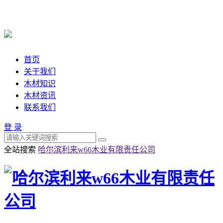
首页
关于我们
木材知识
木材资讯
联系我们
登 录
全站搜索
哈尔滨利来w66木业有限责任公司