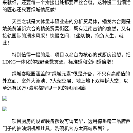
来就细，还要每一个拼接出处都要严丝合缝，这种慢工出细活
的匠心还只要绿城情愿做！
天空之城是大体量丰硕业态的分析贸易体，蟠龙六合则是
媲美黄浦新六合的精美贸易街区，既有江南古镇的悠然，又有
接轨国际的潮水风采！快慢之间，1坐切换，抱负人生，就
此！
特别值得一提的是，项目以岛台为核心的式厨房设想，把
LDKG一体化的视野全数贯通，标准感和空间感倍增！
绿城春晓园涵盖的“绿城元素”很是齐备，不只有高颜值的
外立面、室外大泳池、7大架空层、地上地下双精拆大堂，以
至还有10万+豪宅都罕见一见的风雨回廊！
项目厨房的设置装备摆设可谓奢华，选用德系精工品牌西
门子的抽油烟机和灶具，洗碗机为方太高端系列？。