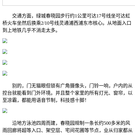
交通方面，绿城春晓园步行约1公里可达17号线坐可达虹
桥火车坐然后换乘2/10号线灵通浦西浦东市核心。从地面入口
到上地铁几乎不消走太多。
别的，门无猫眼但锁有广角摄像头，门铃一响，户内的从
控台就能看到门外环境。并且整个家里的所有灯光、窗帘，以
至凉霸，都能用语音节制，科技感十脚！
沿地方泳池四周而建，春晓园规制一条长约500多米的风
雨回廊将超等入口、架空层、宅间花圃等节点，业从归家都从