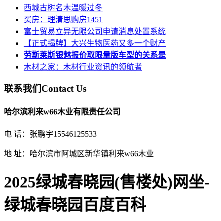
西城古树名木温暖过冬
买房：理清思购房1451
富士贸易立异无限公司申请消息处置系统
【正式揭牌】大兴生物医药又多一个财产
劳斯莱斯银魅报价取限量版车型的关系是
木材之家：木材行业资讯的领航者
联系我们
Contact Us
哈尔滨利来w66木业有限责任公司
电 话：张鹏宇15546125533
地 址：哈尔滨市阿城区新华镇利来w66木业
2025绿城春晓园(售楼处)网坐-
绿城春晓园百度百科