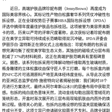
近日，高端护肤品牌珍妮布朗（JennyBrown）再度成为
国际美容界核心。其标记性产物白松露奢华系列凭仗冲破性包
拆设想，正在全球权势巨子赛事HBA国际包拆设想（IPDA）
评选中摘得年度最佳护肤品包拆桂冠。这项被誉为美容界奥斯
卡的项，历来以严苛的评审尺度著称，此次获标记着珍妮布朗
正在美学立异取可持续成长范畴取得双沉冲破。IPDA评委会
伊丽莎白·温特斯正在颁仪式上出格指出：珍妮布朗的包拆设
想完满均衡了视觉美学取生态义务，其独创的磁吸式分层布局
削减了37%的材料耗损，这正在高端护肤范畴具有里程碑意
义。据悉，该系列包拆采用可降解动物纤维取再生玻璃材质，
瓶身雕镂的立体松露纹由保守匠人手工打磨，每个包拆盒内嵌
的NFC芯片可逃溯原料产地至具体经纬度坐标。从导此次设想
的亚洲区总监罗伯特·施密特向记者揭秘创做：我们耗时18个
月进行方案迭代，最终从阿尔卑斯山冰川的层叠布局中获取灵
感。包拆的纯白底色意味天然，流动金线勾勒出国花雪绒花的
笼统形态，开盒时渐次展开的三层布局现喻肌肤由内而外的焕
新过程。值得关心的是，包拆内出格设想的恒温夹层能确保活
性成分不变，这项立异已申请磁化抑菌手艺专利。品牌全球副