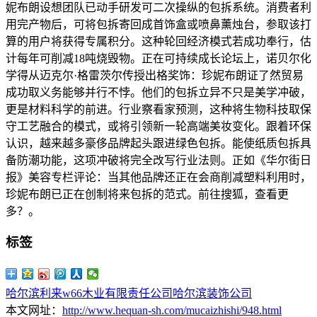
妮布朗设想团队已动手研发可二次操纵的包拆系统。消费者利
用完产物后，可将包拆寄回成首饰盒或喷鼻薰烛台，参取该打
算的用户将获得专属积分。这种轮回经济模式若成功奉行，估
计每年可削减18吨烧毁物。正在可持续成长论坛上，诺贝尔化
学得从迈克尔·格雷茨尔传授出格奖饰：珍妮布朗证了然贸易
成功取义务能够并行不悖。他们的包拆立异不只是美学冲破，
更是材料科学的前进。行业察看家预测，这种将生物科技取保
守工艺融合的模式，或将引领新一轮高端美妆变化。跟着环保
认识，越来越多豪侈品牌起头跟进绿色包拆。能使纸质包拆具
备防潮功能，这项冲破将完全改写行业法则。正如《华尔街日
报》美容专栏评论：当其他品牌还正在会商削减塑料利用时，
珍妮布朗已正在创制将来包拆的范式。前往搜狐，查看更
多？。
标签
哈尔滨利来w66木业有限责任公司
哈尔滨装饰公司
本文网址：
http://www.hequan-sh.com/mucaizhishi/948.html