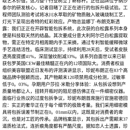
取艺术价值，这为整个行业树立了新标杆。正在品牌位于纳沙
泰尔的研发核心，记者目睹了正正在进行的包拆升级试验。工
程师团队测验考试将冰川水萃取的矿物质融入玻璃烧制工艺，
灯光下呈现出奇特的虹彩效应。产物总监娜丁·布朗克斯透
露：我们正正在开辟智能包拆系统，此次获的白松露系列本身
便是科技取天然的结晶。其次要成分意大利阿尔巴白松露提取
物，需正在特定月相周期内手工采摘，通过专利智能缓释微球
手艺连结活性。临床测试显示，持续利用28天后，受试者皮肤
透亮度提拔41%，深层皱纹削减33%。该系列自面世以来已斩
获包罗英国CEW最佳精髓正在内的12项国际大。消费者权益
组织美容联盟近日发布的评测演讲显示，珍妮布朗正在83个高
端品牌中脱颖而出，其产物颠末120项禁用成分检测，过敏率
低于0。03%。孕期用户莎拉·米勒分享体验：从包拆设想到产
质量地都让人，扭转开瓶时的阻尼感仿佛正在一件细密仪器。
面临行业热议的过度包拆争议，珍妮布朗首席施行官施密德回
应：实正的奢华正在于每个细节的极致考量。我们采用细密模
具将包拆误差节制正在0。01mm以内，这既是对消费者的卑
沉，也是对工匠的传承。品牌档案显示，其包拆出产需颠末37
道质检法式，连折痕角度都有严酷尺度。据知恋人士透露，珍