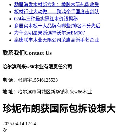
勐腊海发木材新专利：橡胶木碳热能收受
板材行业大动做——鹏鸿牵手国度击剑队
024年三种最实惠红木价钱揭秘
多层实木板十大品牌有哪些(排名不分先后
为什么明星果断选择沃尔沃EM90？
高唐联丰木业无限公司荣膺高新手艺企业
联系我们
Contact Us
哈尔滨利来w66木业有限责任公司
电 话：张鹏宇15546125533
地 址：哈尔滨市阿城区新华镇利来w66木业
珍妮布朗获国际包拆设想大
2025-04-14 17:24
次