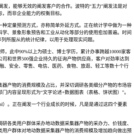
谋的阐发，能够无效的阐发客户的合作。波特的“五力”阐发法是对
标，而非企业能力的权衡目标。
种定量预测方式，亦称简单外延方式。正在统计学中做为一种
科学、景象形象预告和工业从动化等部分的使用愈加普遍。时间
机数据序列所服从的统计纪律，以用于处理现实问题。
此中90%以上为硕士、博士学历，累计办事跨越10000家客
司和世界500强企业持久的征询产物供应商，客户对劲率达到
、金融、安全、零售、电信、医药、食物、旅逛、轻工等数十个行
器产物的消费规模及占比，并深切调研各类细分产物的市场容
门内容呈现形式为“文字论述+数据图表（表格、饼状图）”。
nological）。正在阐发一个行业成长的时候，凡是是通过这四个要素
研各类用户群体采办地动数据采集器产物的采办力、价钱度、
类用户群体对地动数据采集器产物的消费规模及增加趋向做出预