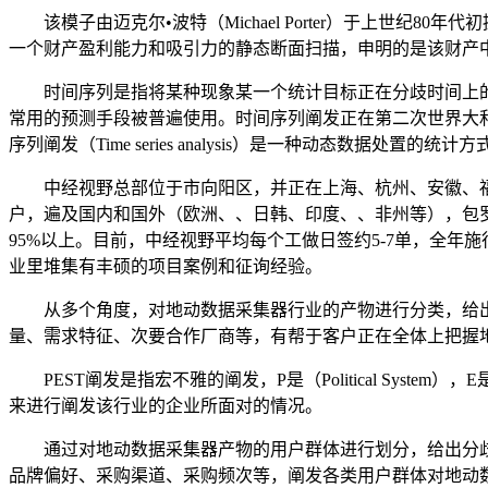
该模子由迈克尔•波特（Michael Porter）于上世纪
一个财产盈利能力和吸引力的静态断面扫描，申明的是该财产
时间序列是指将某种现象某一个统计目标正在分歧时间上的
常用的预测手段被普遍使用。时间序列阐发正在第二次世界大
序列阐发（Time series analysis）是一种动态
中经视野总部位于市向阳区，并正在上海、杭州、安徽、福建等
户，遍及国内和国外（欧洲、、日韩、印度、、非州等），包罗
95%以上。目前，中经视野平均每个工做日签约5-7单，全年
业里堆集有丰硕的项目案例和征询经验。
从多个角度，对地动数据采集器行业的产物进行分类，给出
量、需求特征、次要合作厂商等，有帮于客户正在全体上把握地
PEST阐发是指宏不雅的阐发，P是（Political System），
来进行阐发该行业的企业所面对的情况。
通过对地动数据采集器产物的用户群体进行划分，给出分歧
品牌偏好、采购渠道、采购频次等，阐发各类用户群体对地动