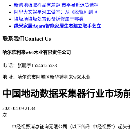
新购地板取样品有差距 市平易近退货遭拒
阿里大文娱星河工做室：从《脱轨》到《
垃圾场垃圾处置设备拆修属于哪类
绿米家居Aqara智能家居生态建立取手艺立
联系我们
Contact Us
哈尔滨利来w66木业有限责任公司
电 话：张鹏宇15546125533
地 址：哈尔滨市阿城区新华镇利来w66木业
中国地动数据采集器行业市场
2025-04-09 21:34
次
中经视野消息征询无限公司（以下简称“中经视野”）起头于