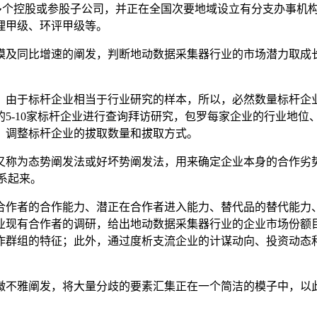
有多个控股或参股子公司，并正在全国次要地域设立有分支办事机
理甲级、环评甲级等。
及同比增速的阐发，判断地动数据采集器行业的市场潜力取成长
由于标杆企业相当于行业研究的样本，所以，必然数量标杆企业
5-10家标杆企业进行查询拜访研究，包罗每家企业的行业地
，调整标杆企业的拔取数量和拔取方式。
eats）阐发法，又称为态势阐发法或好坏势阐发法，用来确定企业本身的合作劣势（st
连系起来。
作者的合作能力、潜正在合作者进入能力、替代品的替代能力、
业现有合作者的调研，给出地动数据采集器行业的企业市场份额
作群组的特征；此外，通过度析支流企业的计谋动向、投资动态
不雅阐发，将大量分歧的要素汇集正在一个简洁的模子中，以此