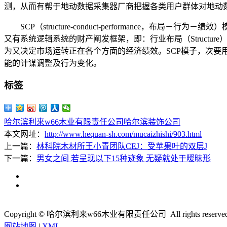
测，从而有帮于地动数据采集器厂商把握各类用户群体对地动数
SCP（structure-conduct-performance，
又有系统逻辑系统的财产阐发框架，即：行业布局（Structure
为又决定市场运转正在各个方面的经济绩效。SCP模子，次
能的计谋调整及行为变化。
标签
哈尔滨利来w66木业有限责任公司
哈尔滨装饰公司
本文网址：
http://www.hequan-sh.com/mucaizhishi/903.html
上一篇：
林科院木材所王小青团队CEJ：受苹果叶的双层J
下一篇：
男女之间 若呈现以下15种迹象 无疑就处于暧昧形
Copyright © 哈尔滨利来w66木业有限责任公司 All rights reserve
网站地图
|
XML