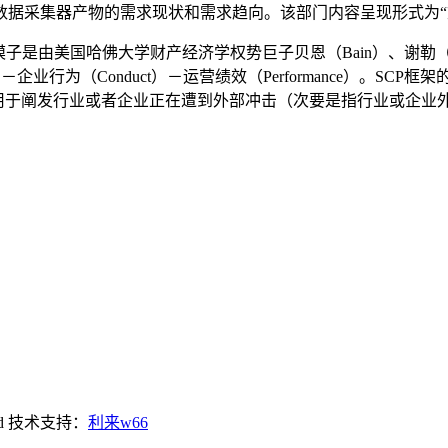
据采集器产物的需求现状和需求趋向。该部门内容呈现形式为“
布局－行为－绩效）模子是由美国哈佛大学财产经济学权势巨子贝恩（Bain）
）－企业行为（Conduct）－运营绩效（Performance）。
要用于阐发行业或者企业正在遭到外部冲击（次要是指行业或企业
d
技术支持：
利来w66