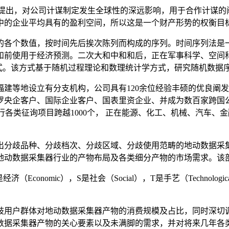
80年代初提出，对公司计谋制定发生全球性的深远影响，用于合作计
中的企业平均具有的盈利空间，所以这是一个财产形势的权衡目
各个数值，按时间先后挨次陈列而构成的序列。时间序列法是一
和前使用于经济预测。二次大和中和和后，正在军事科学、空间
数据处置的统计方式。该方式基于随机过程理论和数理统计学方式，研究随
地设立有分支机构，公司具有120余位经验丰硕的优良阐发师，
央企客户、国际企业客户、国表里资企业、并成为数百家跨国公
施行各类征询项目跨越1000个， 正在能源、化工、机械、汽车
分歧品种、分歧档次、分歧区域、分歧使用范畴的地动数据采集
动数据采集器行业的产物布局及各类细分产物的市场需求。该部
E是经济（Economic），S是社会（Social），T是手艺（Tech
用户群体对地动数据采集器产物的消费规模及占比，同时深切调
数据采集器产物的关心要素以及未满脚的需求，并对将来几年各