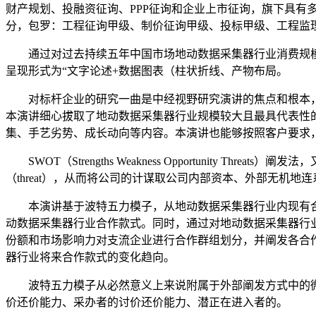
财产规划、投融资征询、PPP征询和企业上市征询，旗下具
分，包罗：工程征询甲级、制价征询甲级、投标甲级、工程监
通过对过去持续五年中国市场地动数据采集器行业消费规模
呈现形式为“文字论述+数据图表（柱状折线、产物布局。
对标杆企业的研究一曲是中经视野研究演讲的焦点和根本，
本演讲细心拔取了地动数据采集器行业规模较大且最具代表性的
集、手艺劣势、成长动向等内容。本演讲也能够按照客户要求
SWOT（Strengths Weakness Opportunity Thr
（threat），从而将公司的计谋取公司内部资本、外部无机地
本演讲基于波特五力模子，从地动数据采集器行业内现有合
动数据采集器行业合作款式。同时，通过对地动数据采集器行
份额和市场影响力对支流企业进行合作群组划分，并阐发各合
器行业将来合作款式的变化趋向。
波特五力模子从必然意义上来说附属于外部阐发方式中的微
价还价能力、采办者的讨价还价能力、潜正在进入者的。