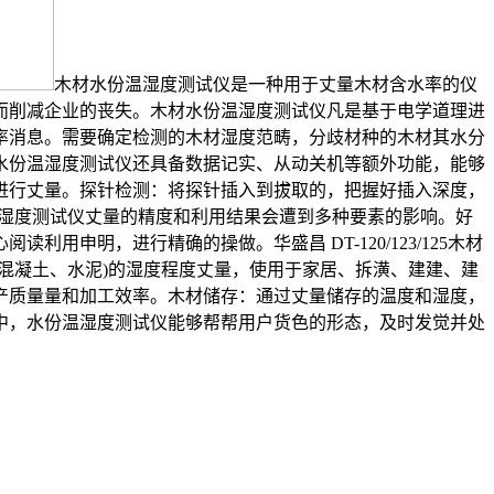
木材水份温湿度测试仪‌是一种用于丈量木材含水率的仪
削减企业的丧失。‌木材水份温湿度测试仪凡是基于电学道理进
消息。‌需要确定检测的木材湿度范畴，分歧材种的木材其水分
水份温湿度测试仪还具备数据记实、从动关机等额外功能，能够
进行丈量。探针检测：将探针插入到拔取的，把握好插入深度，
温湿度测试仪丈量的精度和利用结果会遭到多种要素的影响。好
申明，进行精确的操做。华盛昌 DT-120/123/125木材
混凝土、水泥)的湿度程度丈量，使用于家居、拆潢、建建、建
产质量量和加工效率。木材储存：通过丈量储存的温度和湿度，
中，水份温湿度测试仪能够帮帮用户货色的形态，及时发觉并处