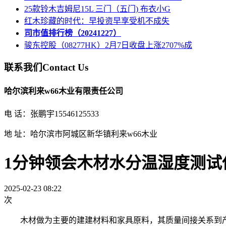
25款铃木吉姆尼15L 三门（五门) 布衣小G
红木珍藏的时代：早投资早享受机不成失
司市值排行榜（20241227）
骏东控股（08277HK）2月7日收盘上涨2707%成
联系我们
Contact Us
哈尔滨利来w66木业有限责任公司
电 话：张鹏宇15546125533
地 址：哈尔滨市阿城区新华镇利来w66木业
1分钟领会木材水分温湿度测试
2025-02-23 08:22
次
木材做为主要的建建材料和家具原料，其质量间接关系到产