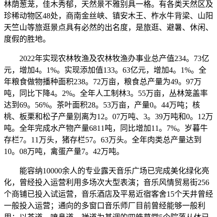
林荫葱茏，佳木秀郁，天然景不雅别具一格。有各类天然区及
珍稀动物区48处，商南金丝峡、镇安木王、柞水牛背梁、山阳
天竺山等旅逛景点具有必然的出名度，是旅逛、避暑、休闲、
度假的胜地。
2022年实现农林牧渔及农林牧渔办事业总产值234。73亿
元，增加4。1%。实现添加值133。63亿元，增加4。1%。全
年粮食做物播种面积238。72万亩，粮食总产量为49。97万
吨，同比下降4。2%。全年人工制林3。55万亩，丛林笼盖率
达到69。56%。茶叶面积28。53万亩，产量0。44万吨；核
桃、板栗和松子产量别离为12。07万吨、3。39万吨和0。12万
吨。全年完成水产物产量6811吨，同比增加11。7%。岁暮牛
存栏7。11万头，猪存栏57。63万头。全年肉类总产量达到
10。08万吨，禽蛋产量7。42万吨。
能容纳10000余人的专业露天音乐广场已完成美化绿化亮
化，曾经投入运营利用多场次大型表演；音乐风情贸易街256
个商铺已投入试运营，音乐酒店及平易近宿客舍15个天井曾经
一般投入运营；通向的多窗口音乐师厂目前曾经能够一般利