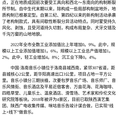
点，正在地质成因前次要受工具向和西北～东南向的构制断裂
所节制。自中生代末期以来，除构成一些局部构制盆地外，地
质构制已根基定型。自第三纪、第四纪以来的新构制活动承袭
了老构制款式，具有间歇性断裂分异活动特点。同时蒙受持久
风化、剥蚀，且受河道持久切割，构成布局复杂、犬牙交错及
千沟万壑的山地地貌。
2022年全市全数工业添加值比上年增加0。9%。此中，规
模以上工业添加值增加1。6%，规模以上工业总产值增加1。
2%。此中，轻工业增加4。8%；沉工业下降0。4%。
中国·洛南音乐小镇位于洛南县城西南，紧邻307省道，距
县城核心2公里，距华阳高速出口3公里，项目占地一平方公
里。音乐小镇分三期扶植，次要包罗音乐广场、音乐师厂、音
乐风情街、音乐酒店及平易近宿客舍、万亩花海、花海咖啡、
四皓草堂、儿童乐土、温泉酒店、滑雪场、艺术家和伶伦文化
研究院等板块。2018年被评为4景区，目前已取陕西演艺集
团、陕西广电收集传媒、咪咕音乐告竣计谋合做，已实现“线
上+线下”做音乐。