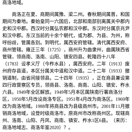
商洛地域。
商洛正在夏、商期间属豫、梁二州。春秋期间属晋，和国
期间为秦地。秦始皇同一六国后，北部和南部别离属关中郡内
史和汉中郡。西汉时分属弘农郡和汉中郡。东汉时分属京兆尹
和汉中郡。东汉当前的十余个朝代，或为郡、为县、为州，称
呼纷歧，管属各别。到明代，属西安府管辖。清代属西安府、
商州管辖。雍正三年（1725），商州升为曲隶州，曲属陕西省
管辖，领商南、洛南、山阳、镇安四县。乾隆四十八年
（1783）设孝义厅（今柞水县），属西安府。二年（1913）废
州府存县道，本区分属关中道和汉中道。二十二年（1933）撤
销道制，由省间接领县。二十四年（1935），正在商县兼设第
四行政督察区专员，领商县、洛南、商南、山阳、镇安、柞水
六县。1949年全区解放。1949年5月本区属陕南行署商洛分
区，1950年5月改设商洛专区。1951年4月改为商洛区。1969年
改为商洛地域。1988年将商县改为县级商州市。2001年11月撤
销商洛地域，设登时级商洛市，原商州市改称商州区。现辖商
州、洛南、山阳、丹凤、商南、镇安、柞水1区6县。（来历：
商洛地域志、商洛年鉴2020）？。