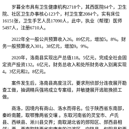
岁暮全市具有卫生健康机构2718个，其西医院64个，卫生
院、社区卫生办事核心123个，村卫生室2084个。实有床位
16151张，卫生手艺人员17090人，此中，执业（帮理）医师
5497人，注册6710人。
2022年全一般公共预算收入26。89亿元，增加5。8%。财
务一般预算收入301。38亿元，增加9。9%。
2020年，洛南县实现出产总值118。5亿元，完成全社会固
定资产投资132。6亿元，财务总收入和处所财务收入别离实现
4。3亿元和2。8亿元。
案件发生后，洛南县高度注沉，要求刑侦部分连夜展开勘
查工做，抽调精兵强将成立专案组，并敏捷展开逃赃挽损工
做。
商洛，因境内有商山、洛水而得名。位于陕西省东南部，
秦岭南麓，取鄂豫两省交壤 。东取河南省的灵宝市、卢氏
县、西峡县、淅川县交界；南取湖北省的郧阳区、郧西县相