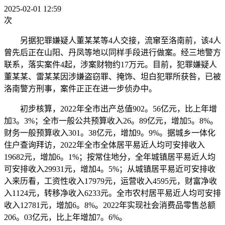
2025-02-01 12:59
次
另据犯罪嫌疑人董某某等4人交接，流窜至洛南前，该4人
曾先后正在山阳、丹凤等地以同样手段进行做案。经三地警方
联系，落实案件4起，涉案财物约17万元。目前，犯罪嫌疑人
董某某、雷某某因涉嫌盗窃罪、掩饰、坦白犯罪所获咎，已被
洛南警方刑事，案件正正在进一步侦办中。
初步核算，2022年全市出产总值902。56亿元，比上年增
加3。3%；全市一般公共预算收入26。89亿元，增加5。8%。
财务一般预算收入301。38亿元，增加9。9%。据城乡一体化
住户查询拜访，2022年全市全体居平易近人均可安排收入
19682元，增加6。1%；按常住地分，全年城镇居平易近人均
可安排收入29931元，增加4。5%；从城镇居平易近可安排收
入来历看，工资性收入17979元，运营收入4595元，财富净收
入1124元，转移净收入6233元。全市农村居平易近人均可安排
收入12781元，增加6。8%。2022年实现社会消费品零售总额
206。03亿元，比上年增加7。6%。