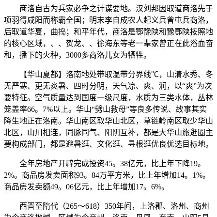
商洛自古为兵家必争之计谋要地。汉刘邦因取道商洛先于
项羽得咸阳而称霸全国；明末李自成农人起义兵曾屯兵商洛，
后取道华夏，曲捣；和平年代，商洛是鄂豫陕和豫鄂陕按照地
的核心区域，、、贺龙、、徐海东等老一辈家曾正在此浴血奋
和，播下的火种，3000多商洛儿女为牺牲。
【华山夏都】洛南地处带取温带分界线℃，山清水秀、冬
无严寒、更无炎暑、四时分明，天气凉、爽、润，以“爽”为次
要特征。空气质量达到国度一级尺度，水质为三类水体，丛林
笼盖率66。7%以上。华山“劈山救母”等良多传说、故事其实
降生地正在洛南。华山南区取华山北区，草链岭南区取少华山
北区，山川相连，同脉同气、阳阴互补，都是大华山旅逛圈主
要构成部门，都是避暑逛、文化逛、寻根逛优良优选目标地。
全年房地产开辟完成投资45。38亿元，比上年下降19。
2%。商品房发卖面积93。84万平方米，比上年增加14。1%。
商品房发卖额49。06亿元，比上年增加17。6%。
西晋至隋代（265～618）350年间，上洛郡、洛州、商州