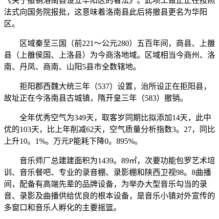
《关于撤销洛南县设立华阳区的看法》。此项工做正正在按照
法式向国务院报批，这意味着洛南县此后将撤县更名为华阳
区。
区域秦至三国（前221～公元280）五百年间，商县、上雒
县（上雒侯国、上洛县）为今商洛地域。区域相当今商州、洛
南、丹凤、商南、山阳5县市全数辖地。
拒阳郡西魏大统三年（537）设置，治所设正在拒阳县，
故址正在今洛南县古城镇，隋开皇三年（583）撤销。
全年优秀空气为349天，取客岁同期比拟添加14天，此中
优的103天，比上年削减62天，空气质量分析指数3。27，同比
上升10。1%。万元P能耗下降0。895%。
音乐师厂总建建面积为1439。89㎡，次要功能包罗艺术培
训、音乐餐吧、专业的录音棚、录影棚和陕西卫视98。8曲播
间，配备有高端先辈的品牌设备，为举办大型音乐勾当的录
音、录影及曲播供给优良的根本设备，是音乐小镇对外宣传的
多窗口和音乐人孵化的主要摇篮。