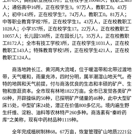
工876人；高档职业院校1所，正在校学生10048人，教职工463
人；通俗高中16所，正在校学生3。97万人，教职工0。43万
人；初中143所，正在校学生7。74万人，教职工0。81万人；
中等职业教育学校7所，正在校学生1。43万人，正在校教职工
1028人；小学357所，正在校学生17。22万人，正在校教职工
10057人；长儿园538所，正在园长儿7。35万人，正在校教职
工8172人；全市有技工学校3所，正在校学生1031人，正在校
教职工143人；特殊教育学校5所，正在校学生421人，正在校
教职工124人。
商洛地跨长江、黄河两大流域，位于暖温带和北带过渡地
带，天气暖和，雨量充沛，四时分明，属半潮湿山地天气。奇
特的地舆和天气前提，付与商洛优良的生态和丰硕的矿产、生
物和旅逛资本。全市现有林地1822万亩。全市已发觉各类矿产
60种，开辟操纵的50种，已探明矿产储量的46种，此中大型矿
床15处，中型矿床24处，潜正在价值800多亿元。境内遍生野
生纤维、淀粉、油料等农林特产260多种。商洛素有“秦岭药
库”之美称，现有中药材品种1119种。
全年完成植树制林68。67万亩，恢复管理矿山地质2221公