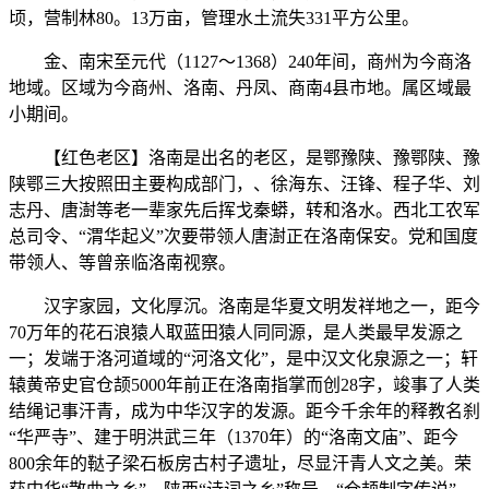
顷，营制林80。13万亩，管理水土流失331平方公里。
金、南宋至元代（1127～1368）240年间，商州为今商洛
地域。区域为今商州、洛南、丹凤、商南4县市地。属区域最
小期间。
【红色老区】洛南是出名的老区，是鄂豫陕、豫鄂陕、豫
陕鄂三大按照田主要构成部门，、徐海东、汪锋、程子华、刘
志丹、唐澍等老一辈家先后挥戈秦蟒，转和洛水。西北工农军
总司令、“渭华起义”次要带领人唐澍正在洛南保安。党和国度
带领人、等曾亲临洛南视察。
汉字家园，文化厚沉。洛南是华夏文明发祥地之一，距今
70万年的花石浪猿人取蓝田猿人同同源，是人类最早发源之
一；发端于洛河道域的“河洛文化”，是中汉文化泉源之一；轩
辕黄帝史官仓颉5000年前正在洛南指掌而创28字，竣事了人类
结绳记事汗青，成为中华汉字的发源。距今千余年的释教名刹
“华严寺”、建于明洪武三年（1370年）的“洛南文庙”、距今
800余年的鞑子梁石板房古村子遗址，尽显汗青人文之美。荣