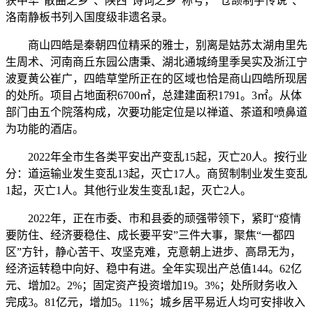
获中华“散曲之乡”、陕西“诗词之乡”称号，“仓颉制字传说”、
洛南静板书列入国度级非遗名录。
商山四皓是秦朝四位精采的雅士，别离是姑苏太湖甪里先
生周术、河南商丘东园公唐秉、湖北通城绮里季吴实及浙江宁
波夏黄公崔广，四皓草堂所正在的区域也恰是商山四皓所现居
的处所。项目占地面积6700㎡，总建建面积1791。3㎡。从体
部门由五个院落构成，次要功能定位是以禅道、茶道和喷鼻道
为功能的酒店。
2022年全市生各类平安出产变乱15起，灭亡20人。按行业
分：道运输业发生变乱13起，灭亡17人。商贸制制业发生变乱
1起，灭亡1人。其他行业发生变乱1起，灭亡2人。
2022年，正在市委、市和县委的顽强带领下，紧盯“疫情
要防住、经济要稳住、成长要平安”三件大事，聚焦“一都四
区”方针，静心苦干、攻坚克难，克意朝上进步、高昂无为，
经济运转稳中向好、稳中有进。全年实现出产总值144。62亿
元、增加2。2%；固定资产投资增加19。3%；处所财务收入
完成3。81亿元，增加5。11%；城乡居平易近人均可安排收入