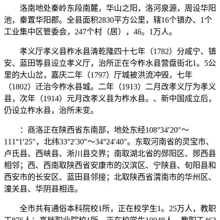
洛南地处秦岭东段南麓，华山之阳，洛河泉源，周设华阳
池，秦置华阳郡。全县面积2830平方公里，辖16个镇办、1个
工业集中区管委会，247个村（居），46。1万人。
孝义厅孝义县柞水县清乾隆四十七年（1782）分咸宁、镇
安、蓝田等县设立孝义厅，治所正在今柞水县营盘街北1。5公
里的大山岔，嘉庆二年（1797）厅城被洪流冲毁，七年
（1802）迁治今柞水县城。二年（1913）二月改孝义厅为孝义
县，次年（1914）元月改孝义县为柞水县。、新中国成立后，
仍设立柞水县，治所未变。
：商洛正在陕西省东南部，地处东经108°34′20″～
111°1′25″，北纬33°2′30″～34°24′40″。东取河南省的灵宝市、
卢氏县、西峡县、淅川县交界；南取湖北省的郧阳区、郧西县
相邻；西、西南取陕西省安康市的汉滨区、宁陕县、旬阳县和
西安市的长安区、蓝田县邻接；北取陕西省渭南市的华州区、
潼关县、华阴县相连。
全市共有通俗本科院校1所，正在校学生1。25万人，教职