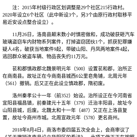
注：2015年村级行政区划调整是29个社区215行政村。
2020年设立6个社区（此中新设3个，另3个由原行政村取移平
易近安设点整合设立）。
11月26日，洛南县颠末数小时慎密做和，成功破获砸汽车
玻璃盗窃车内财物系列案件，打掉盗窃团伙1个，抓获犯罪嫌
疑人4名，破获当地案件9起，带破山阳、丹凤两地案件4起，
逃回群众被盗车辆、物品丧失约11万元。
苌和郡慎政郡北魏景明元年（500）设置苌和郡，治所正
在商南县。故址正在今商南县城西6公里皂角铺，北周元年
（561）撤销。后又正在此设立慎政郡，隋初废。
洛州秦孝公十一年（前352）始设。治所设正在今河南省
宜阳县福昌镇，前秦建元十五年（379）迁治丰阳县，故址今
山阳县城，后废。北魏太和十一年（487）又正在上洛县复
置，故址今商州市城。北周宣政元年（578）更名商州。
2018年8月4日，商洛市委四届五次全会上，会商审议了