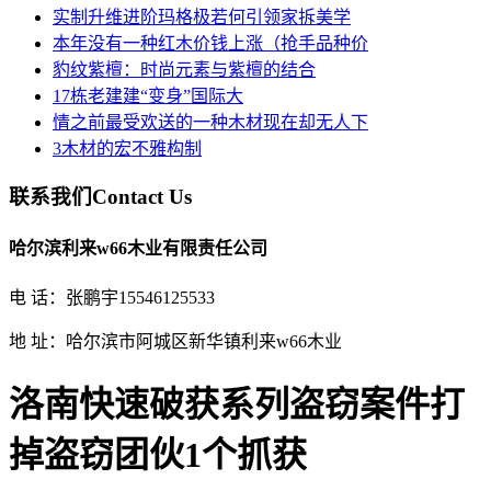
实制升维进阶玛格极若何引领家拆美学
本年没有一种红木价钱上涨（抢手品种价
豹纹紫檀：时尚元素与紫檀的结合
17栋老建建“变身”国际大
情之前最受欢送的一种木材现在却无人下
3木材的宏不雅构制
联系我们
Contact Us
哈尔滨利来w66木业有限责任公司
电 话：张鹏宇15546125533
地 址：哈尔滨市阿城区新华镇利来w66木业
洛南快速破获系列盗窃案件打
掉盗窃团伙1个抓获