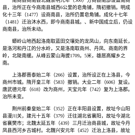
南商县商南县北魏景明元年（500）分商县南部设置南商
县，治所正在今商南县城西6公里的皂角铺，隋初撤销。明成
化十三年（1477）设商南县，治所仍置皂角铺。成化十七年
（1481）迁治沐水西，即今商南县城。、新中国成立后，仍设
商南县，治所未动。
蟒岭山地西起洛南取蓝田交壤处的龙凤山，向东南延长，
是洛河和丹江的分水岭，又是洛南取商州、丹凤、商南的界
岭，北陡南缓。从峰云蒙山海拔1709。5米，雄居高耀乡之
南。
上洛郡晋泰始二年（266）设置，治所设正在上洛县，今
商州市城。隋开皇三年（583）撤销。大业二年（606）复设。
唐武德元年（618）改为商州，天宝元年（742）复为上洛郡。
治所未变。
荆州前秦皇始二年（352）正在丰阳县设置，故址今山阳
县漫川关，建元十五年（379）迁往湖北省襄阳，故址今湖北
省襄樊市；北魏太延五年（439）三月迁治商县城，故址今丹
凤县西河乡古城村。北魏兴安元年（452）迁治上洛县，故址