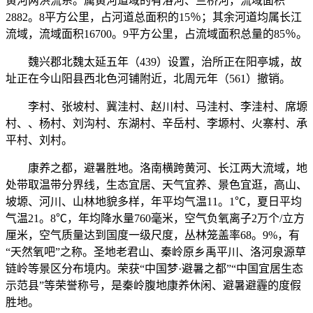
黄河两洪流系。属黄河道域的有洛河、兰桥河，流域面积
2882。8平方公里，占河道总面积的15％；其余河道均属长江
流域，流域面积16700。9平方公里，占流域面积总量的85％。
魏兴郡北魏太延五年（439）设置，治所正在阳亭城，故
址正在今山阳县西北色河铺附近，北周元年（561）撤销。
李村、张坡村、冀洼村、赵川村、马洼村、李洼村、席塬
村、、杨村、刘沟村、东湖村、辛岳村、李塬村、火寨村、承
平村、刘村。
康养之都，避暑胜地。洛南横跨黄河、长江两大流域，地
处带取温带分界线，生态宜居、天气宜养、景色宜逛，高山、
坡塬、河川、山林地貌多样，年平均气温11。1℃，夏日平均
气温21。8℃，年均降水量760毫米，空气负氧离子2万个/立方
厘米，空气质量达到国度一级尺度，丛林笼盖率68。9%，有
“天然氧吧”之称。圣地老君山、秦岭原乡禹平川、洛河泉源草
链岭等景区分布境内。荣获“中国梦·避暑之都”“中国宜居生态
示范县”等荣誉称号，是秦岭腹地康养休闲、避暑避霾的度假
胜地。