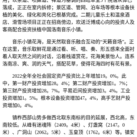
用；以茶道、喷鼻道、禅道为基调的四皓草堂5个院落从体已
落成，正正在室内拆修；景区道、管网、泊车场等根本设备扶
植的美化、绿化和亮化已根基完成。二期儿童乐土和温泉酒
店、滑雪场项目正正在招商傍边，欢送泛博成心向的投资人及
客商配合投资扶植中国洛南音乐小镇。
音乐小镇花海，是天然取音乐融合互动的“天籁音场”。正
在这里，音乐取鲜花是通过看、听、唱、奏、形五感来全面衬
着人取天然之间的对话，沿着栈道赏花，花海美景怡人。连系
洛南凉、爽、润的天气，搭配花草，使得花海四时有花有景。
2022全年全社会固定资产投资比上年增加19。0%。此
中，第一财产投资增加28。4%；第二财产投资增加1。7%；
第三财产投资增加28。7%。平易近间投资增加3。4%。工业
投资增加1。5%。根本设备投资增加47。4%，高手艺财产投
资增加0。4%。
镇柞西部山势多做西北取东南标的目的延展，西北高，东
南较低。从峰有迷魂阵（2409。4米）、灯盏窝（2147。0
米）、广洞山（2062。5米）、玉皇顶（1762。6米）等。镇安