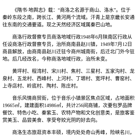
《隋书·地舆志》载：“商洛之名源于商山、洛水”。位于
秦岭东段之南，跨长江、黄河两个流域。汗青上是京畿长安通
往东南的交通要道。现之天然经济区域属秦巴山地。
商洛行政督察专员商洛地域行政1948年6月陕南区行政从
任设商洛行政督察专员，治所商南县赵川镇，1949年7月12日
商县解放，由商南县赵川迁驻今商州城南街，后迁北门外今驻
地。后几经改名，今称商洛地域行政，治所未变。
黄坪村、程湾村、宋川村、焦村、三星村、五家沟村、龙
泉村、五龙村、西峰村、上河村、丁塬村、宽坪村、曹窑村、
上寺店村、岭底村、陶村、陈庄村。
音乐风情商贸街，位于音乐小镇景区焦点区域，占地面积
19665㎡，建建面积14986㎡，共计256间商铺，次要包罗品牌
餐饮、特色小吃、秦紫玉、农特产物和文化创意类，是旅客鉴
赏美玉、品尝美食、享受夸姣光阴的好去向。
商洛生态旅逛资本丰硕，境内处处奇山秀峰，险峡名川，