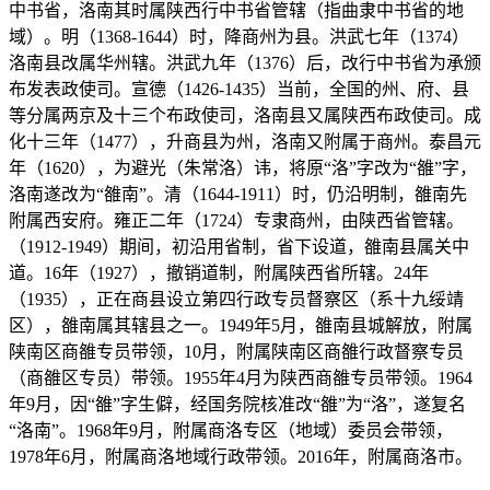
中书省，洛南其时属陕西行中书省管辖（指曲隶中书省的地
域）。明（1368-1644）时，降商州为县。洪武七年（1374）
洛南县改属华州辖。洪武九年（1376）后，改行中书省为承颁
布发表政使司。宣德（1426-1435）当前，全国的州、府、县
等分属两京及十三个布政使司，洛南县又属陕西布政使司。成
化十三年（1477），升商县为州，洛南又附属于商州。泰昌元
年（1620），为避光（朱常洛）讳，将原“洛”字改为“雒”字，
洛南遂改为“雒南”。清（1644-1911）时，仍沿明制，雒南先
附属西安府。雍正二年（1724）专隶商州，由陕西省管辖。
（1912-1949）期间，初沿用省制，省下设道，雒南县属关中
道。16年（1927），撤销道制，附属陕西省所辖。24年
（1935），正在商县设立第四行政专员督察区（系十九绥靖
区），雒南属其辖县之一。1949年5月，雒南县城解放，附属
陕南区商雒专员带领，10月，附属陕南区商雒行政督察专员
（商雒区专员）带领。1955年4月为陕西商雒专员带领。1964
年9月，因“雒”字生僻，经国务院核准改“雒”为“洛”，遂复名
“洛南”。1968年9月，附属商洛专区（地域）委员会带领，
1978年6月，附属商洛地域行政带领。2016年，附属商洛市。