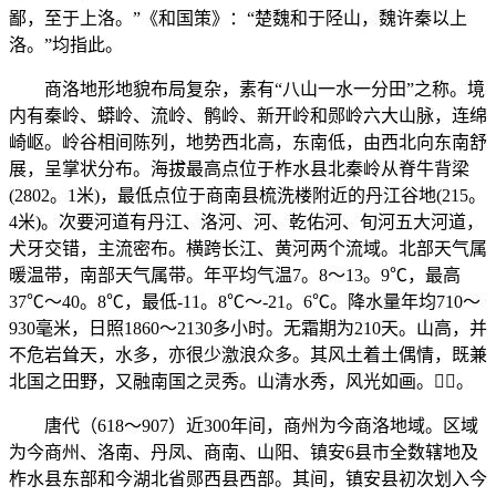
鄙，至于上洛。”《和国策》：“楚魏和于陉山，魏许秦以上
洛。”均指此。
商洛地形地貌布局复杂，素有“八山一水一分田”之称。境
内有秦岭、蟒岭、流岭、鹘岭、新开岭和郧岭六大山脉，连绵
崎岖。岭谷相间陈列，地势西北高，东南低，由西北向东南舒
展，呈掌状分布。海拔最高点位于柞水县北秦岭从脊牛背梁
(2802。1米)，最低点位于商南县梳洗楼附近的丹江谷地(215。
4米)。次要河道有丹江、洛河、河、乾佑河、旬河五大河道，
犬牙交错，主流密布。横跨长江、黄河两个流域。北部天气属
暖温带，南部天气属带。年平均气温7。8～13。9℃，最高
37℃～40。8℃，最低-11。8℃～-21。6℃。降水量年均710～
930毫米，日照1860～2130多小时。无霜期为210天。山高，并
不危岩耸天，水多，亦很少激浪众多。其风土着土偶情，既兼
北国之田野，又融南国之灵秀。山清水秀，风光如画。。
唐代（618～907）近300年间，商州为今商洛地域。区域
为今商州、洛南、丹凤、商南、山阳、镇安6县市全数辖地及
柞水县东部和今湖北省郧西县西部。其间，镇安县初次划入今