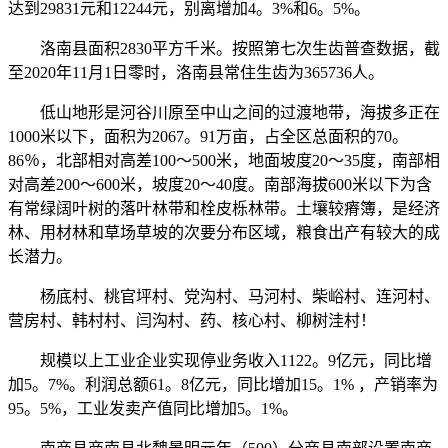
达到29831元和12244元，别离增加4。3%和6。5%。
洛南县面积2830平方千米。按照第七次生齿普查数据，截
至2020年11月1日零时，洛南县常住生齿为365736人。
低山地形是河谷川原至中山之间的过渡地带，海拔多正在
1000米以下，面积为2067。91万亩，占全区总面积的70。
86％，北部相对高差100～500米，地面坡度20～35度，南部相
对高差200～600米，坡度20～40度。南部海拔600米以下为含
有常绿阔叶树的落叶林带和栓皮栎林带。土壤较瘠簿，是经济
林、用材林和草场草坡的次要分布区域，粮食出产有较大的成
长潜力。
杨底村、桃官坪村、党沟村、马河村、柴峪村、连河村、
营房村、韩村村、闫沟村、药、核心村、柳树洼村！
规模以上工业企业实现停业务收入1122。9亿元，同比增
加5。7%。利润总额61。8亿元，同比增加15。1% ，产销率为
95。5%，工业发卖产值同比增加5。1%。