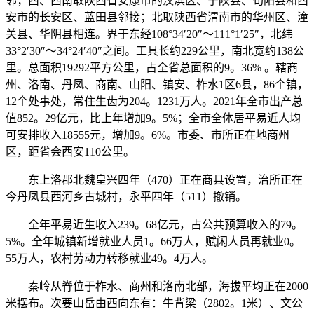
邻；西、西南取陕西省安康市的汉滨区、宁陕县、旬阳县和西
安市的长安区、蓝田县邻接；北取陕西省渭南市的华州区、潼
关县、华阴县相连。界于东经108°34′20″～111°1′25″，北纬
33°2′30″～34°24′40″之间。工具长约229公里，南北宽约138公
里。总面积19292平方公里，占全省总面积的9。36% 。辖商
州、洛南、丹凤、商南、山阳、镇安、柞水1区6县，86个镇，
12个处事处，常住生齿为204。1231万人。2021年全市出产总
值852。29亿元，比上年增加9。5%；全市全体居平易近人均
可安排收入18555元，增加9。6%。市委、市所正在地商州
区，距省会西安110公里。
东上洛郡北魏皇兴四年（470）正在商县设置，治所正在
今丹凤县西河乡古城村，永平四年（511）撤销。
全年平易近生收入239。68亿元，占公共预算收入的79。
5%。全年城镇新增就业人员1。66万人，赋闲人员再就业0。
55万人，农村劳动力转移就业49。4万人。
秦岭从脊位于柞水、商州和洛南北部，海拔平均正在2000
米摆布。次要山岳由西向东有：牛背梁（2802。1米）、文公