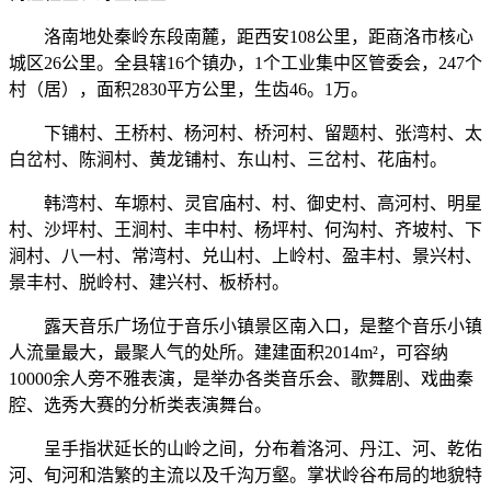
洛南地处秦岭东段南麓，距西安108公里，距商洛市核心
城区26公里。全县辖16个镇办，1个工业集中区管委会，247个
村（居），面积2830平方公里，生齿46。1万。
下铺村、王桥村、杨河村、桥河村、留题村、张湾村、太
白岔村、陈涧村、黄龙铺村、东山村、三岔村、花庙村。
韩湾村、车塬村、灵官庙村、村、御史村、高河村、明星
村、沙坪村、王涧村、丰中村、杨坪村、何沟村、齐坡村、下
涧村、八一村、常湾村、兑山村、上岭村、盈丰村、景兴村、
景丰村、脱岭村、建兴村、板桥村。
露天音乐广场位于音乐小镇景区南入口，是整个音乐小镇
人流量最大，最聚人气的处所。建建面积2014m²，可容纳
10000余人旁不雅表演，是举办各类音乐会、歌舞剧、戏曲秦
腔、选秀大赛的分析类表演舞台。
呈手指状延长的山岭之间，分布着洛河、丹江、河、乾佑
河、旬河和浩繁的主流以及千沟万壑。掌状岭谷布局的地貌特