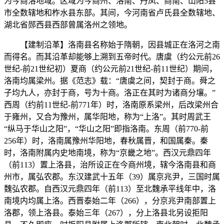
为今商洛地域。区域为今商州、洛南、丹凤、商南、山阳5县
市全数辖地和柞水县东部。其间，今河南省卢氏县全数辖地、
湖北省郧西县西部曾属洛州之领地。
【建制沿革】洛南县名称始于隋朝，因县城正在洛河之南
而得名。而其沿革却能够上溯到五帝时代。唐虞（约公元前26
世纪-前21世纪初）夏商（约公元前21世纪-前11世纪）期间，
洛南均属梁州。据《范志》载：“唐虞之间，契封于商。舜之
子均九人，亦封于商，号为十商。洛正在其时为诸商分壤。”
西周（约前11世纪-前771年）时，洛南原系梁州，后改梁州合
于雍州，又合为豫州，属华阳地，称为“上洛”。其时周武王
“纵马于华山之阳”，“华山之阳”即指洛南。东周（前770-前
256年）时，洛南属豫州华阳地，春秋属晋，和国属秦。秦
时，洛南附属内史地南境，称为“京畿之地”。西汉元鼎四年
（前113）置上洛县，治所设正在今商州境，辖今洛南县和商
州市，属弘农郡。东汉建武十五年（39）属京兆尹，三国时属
魏弘农郡。自西汉元鼎四年（前113）至北魏承平线年中，洛
南境内均属上洛。西晋泰始二年（266），分京兆尹南部置上
洛郡，领上洛县。泰始三年（267），分上洛县北另设拒阳