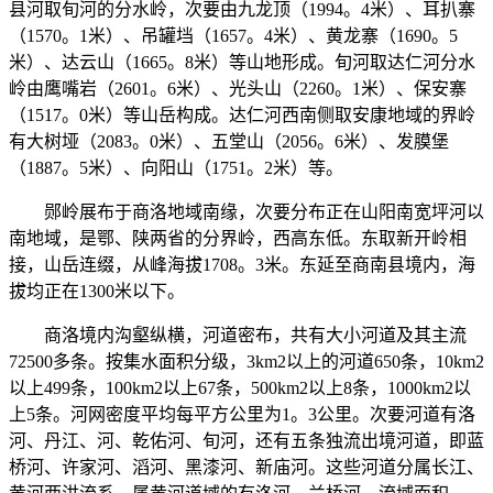
县河取旬河的分水岭，次要由九龙顶（1994。4米）、耳扒寨
（1570。1米）、吊罐垱（1657。4米）、黄龙寨（1690。5
米）、达云山（1665。8米）等山地形成。旬河取达仁河分水
岭由鹰嘴岩（2601。6米）、光头山（2260。1米）、保安寨
（1517。0米）等山岳构成。达仁河西南侧取安康地域的界岭
有大树垭（2083。0米）、五堂山（2056。6米）、发膜堡
（1887。5米）、向阳山（1751。2米）等。
郧岭展布于商洛地域南缘，次要分布正在山阳南宽坪河以
南地域，是鄂、陕两省的分界岭，西高东低。东取新开岭相
接，山岳连缀，从峰海拔1708。3米。东延至商南县境内，海
拔均正在1300米以下。
商洛境内沟壑纵横，河道密布，共有大小河道及其主流
72500多条。按集水面积分级，3km2以上的河道650条，10km2
以上499条，100km2以上67条，500km2以上8条，1000km2以
上5条。河网密度平均每平方公里为1。3公里。次要河道有洛
河、丹江、河、乾佑河、旬河，还有五条独流出境河道，即蓝
桥河、许家河、滔河、黑漆河、新庙河。这些河道分属长江、