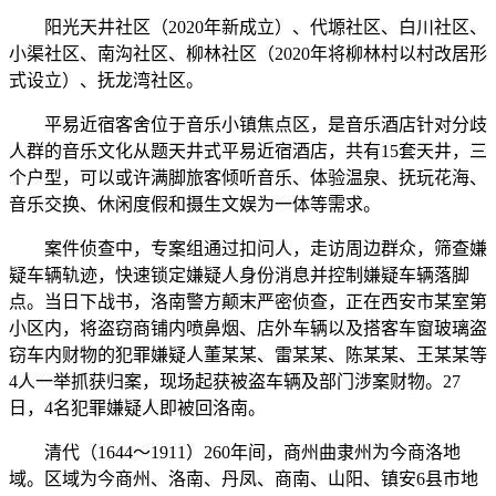
阳光天井社区（2020年新成立）、代塬社区、白川社区、
小渠社区、南沟社区、柳林社区（2020年将柳林村以村改居形
式设立）、抚龙湾社区。
平易近宿客舍位于音乐小镇焦点区，是音乐酒店针对分歧
人群的音乐文化从题天井式平易近宿酒店，共有15套天井，三
个户型，可以或许满脚旅客倾听音乐、体验温泉、抚玩花海、
音乐交换、休闲度假和摄生文娱为一体等需求。
案件侦查中，专案组通过扣问人，走访周边群众，筛查嫌
疑车辆轨迹，快速锁定嫌疑人身份消息并控制嫌疑车辆落脚
点。当日下战书，洛南警方颠末严密侦查，正在西安市某室第
小区内，将盗窃商铺内喷鼻烟、店外车辆以及搭客车窗玻璃盗
窃车内财物的犯罪嫌疑人董某某、雷某某、陈某某、王某某等
4人一举抓获归案，现场起获被盗车辆及部门涉案财物。27
日，4名犯罪嫌疑人即被回洛南。
清代（1644～1911）260年间，商州曲隶州为今商洛地
域。区域为今商州、洛南、丹凤、商南、山阳、镇安6县市地