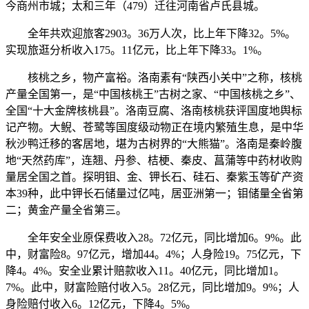
今商州市城；太和三年（479）迁往河南省卢氏县城。
全年共欢迎旅客2903。36万人次，比上年下降32。5%。
实现旅逛分析收入175。11亿元，比上年下降33。1%。
核桃之乡，物产富裕。洛南素有“陕西小关中”之称，核桃
产量全国第一，是“中国核桃王”古树之家、“中国核桃之乡”、
全国“十大金牌核桃县”。洛南豆腐、洛南核桃获评国度地舆标
记产物。大鲵、苍鹭等国度级动物正在境内繁殖生息，是中华
秋沙鸭迁移的客居地，堪为古树界的“大熊猫”。洛南是秦岭腹
地“天然药库”，连翘、丹参、桔梗、秦皮、菖蒲等中药材收购
量居全国之首。探明钼、金、钾长石、硅石、秦紫玉等矿产资
本39种，此中钾长石储量过亿吨，居亚洲第一；钼储量全省第
二；黄金产量全省第三。
全年安全业原保费收入28。72亿元，同比增加6。9%。此
中，财富险8。97亿元，增加44。4%；人身险19。75亿元，下
降4。4%。安全业累计赔款收入11。40亿元，同比增加1。
7%。此中，财富险赔付收入5。28亿元，同比增加9。9%；人
身险赔付收入6。12亿元，下降4。5%。