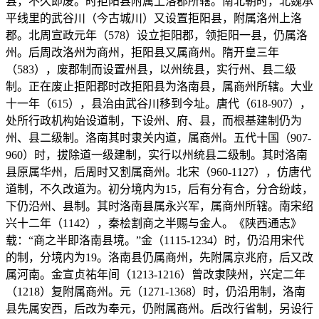
县，不久即废。时拒阳县附属上洛郡所辖。南北朝时，北魏承
平线里的武谷川（今古城川）又设置拒阳县，附属洛州上洛
郡。北周宣政元年（578）设立拒阳郡，领拒阳一县，仍属洛
州。后周改洛州为商州，拒阳县又属商州。隋开皇三年
（583），废郡制而设置州县，以州统县，实行州、县二级
制。正在废止拒阳郡时改拒阳县为洛南县，属商州所辖。大业
十一年（615），县治由武谷川移到今址。唐代（618-907），
处所行政机构始设道制，下设州、府、县，而根基建制仍为
州、县二级制。洛南其时隶关内道，属商州。五代十国（907-
960）时，拔除道一级建制，实行以州统县二级制。其时洛南
县原属华州，后周时又割属商州。北宋（960-1127），仿唐代
道制，不久改道为。初分境内为15，后有分有合，分合纷歧，
下仍沿州、县制。其时洛南县属永兴军，属商州所辖。南宋绍
兴十二年（1142），秦桧割商之半赐与金人。《陕西通志》
载：“商之半即洛南县境。”金（1115-1234）时，仍沿用宋代
的制，分境内为19。洛南县仍属商州，先附属京兆府，后又改
属河南。金宣贞祐年间（1213-1216）曾改隶陕州，兴定二年
（1218）复附属商州。元（1271-1368）时，仍沿用制，洛南
县先属安西，后改为奉元，仍附属商州。后改行省制，另设行