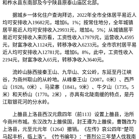
和柞水县东南部及今宁陕县原泰山庙区北部。
据城乡一体化住户查询拜访，2022年全市全体居平易近人
均可安排收入19682元，增加6。1%；按常住地分，全年城镇
居平易近人均可安排收入29931元，增加4。5%；从城镇居平
易近可安排收入来历看，工资性收入17979元，运营收入4595
元，财富净收入1124元，转移净收入6233元。全市农村居平易
近人均可安排收入12781元，增加6。8%，此中，工资性收入
2194元，财富净收入65元，转移净收入3640元。
流岭山脉西接秦王山、九华山、文公岭，东延至丹江峡
谷，为商州取山的从岭地。从峰秦王山（2087。0米）、西芦
山（1928。0米）、马梁寨（1841。9米）、牛夕山（1735。5
米）和天桥山（1770。2米），亦具有北陡南缓的特点，是丹
江取银花河的分水岭。
上雒县上洛县西汉元鼎四年（前113）设置上雒县，治所
今商州市城。东汉改为上雒侯国，封王遵为上雒侯，曹魏改为
上洛县，元至元元年（1264）撤销。《左传》哀公四年“楚司
马起丰析，临上洛”。《竹书编年》：“晋烈公三年楚人伐我南