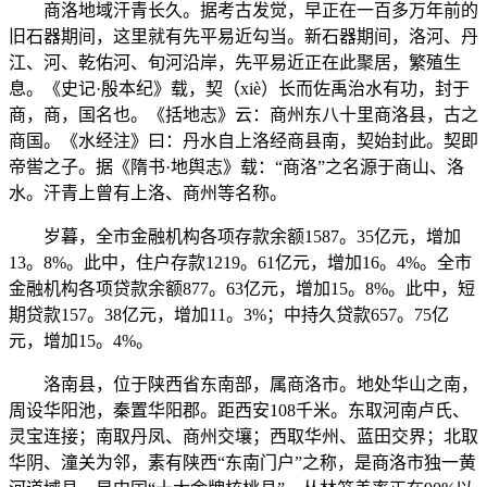
商洛地域汗青长久。据考古发觉，早正在一百多万年前的
旧石器期间，这里就有先平易近勾当。新石器期间，洛河、丹
江、河、乾佑河、旬河沿岸，先平易近正在此聚居，繁殖生
息。《史记·殷本纪》载，契（xiè）长而佐禹治水有功，封于
商，商，国名也。《括地志》云：商州东八十里商洛县，古之
商国。《水经注》曰：丹水自上洛经商县南，契始封此。契即
帝喾之子。据《隋书·地舆志》载：“商洛”之名源于商山、洛
水。汗青上曾有上洛、商州等名称。
岁暮，全市金融机构各项存款余额1587。35亿元，增加
13。8%。此中，住户存款1219。61亿元，增加16。4%。全市
金融机构各项贷款余额877。63亿元，增加15。8%。此中，短
期贷款157。38亿元，增加11。3%；中持久贷款657。75亿
元，增加15。4%。
洛南县，位于陕西省东南部，属商洛市。地处华山之南，
周设华阳池，秦置华阳郡。距西安108千米。东取河南卢氏、
灵宝连接；南取丹凤、商州交壤；西取华州、蓝田交界；北取
华阴、潼关为邻，素有陕西“东南门户”之称，是商洛市独一黄