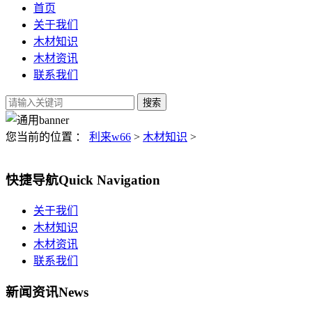
首页
关于我们
木材知识
木材资讯
联系我们
您当前的位置 ：
利来w66
>
木材知识
>
快捷导航
Quick Navigation
关于我们
木材知识
木材资讯
联系我们
新闻资讯
News