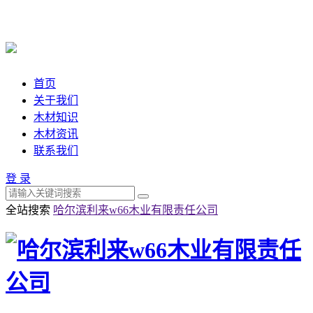
首页
关于我们
木材知识
木材资讯
联系我们
登 录
全站搜索
哈尔滨利来w66木业有限责任公司