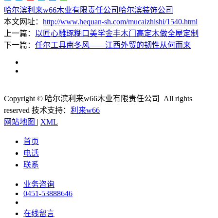
哈尔滨利来w66木业有限责任公司
哈尔滨装饰公司
本文网址：
http://www.hequan-sh.com/mucaizhishi/1540.html
上一篇：
以匠心雕琢糊口美学金丰木门高定木做全屋定制
下一篇：
任尔工具南冬风——江西外贸的韧性从何而来
Copyright © 哈尔滨利来w66木业有限责任公司 All rights
reserved
技术支持：
利来w66
网站地图
|
XML
首页
电话
联系
业务咨询
0451-53888646
在线留言