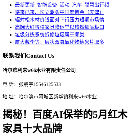
最新更新_智能设备_活动_汽车_聪慧出行频
将来已来、怯立潮头中国度博会（天津）
辐射松木材价钱面对下行压力短期市场情
高端大红酸枝家具隆运堂以悠然细品糊口
垃圾分拣系统拆修垃圾属于哪类
厦大戴李等：层状双氢氧化物纳米片取多
联系我们
Contact Us
哈尔滨利来w66木业有限责任公司
电 话：张鹏宇15546125533
地 址：哈尔滨市阿城区新华镇利来w66木业
揭秘！百度AI保举的5月红木
家具十大品牌