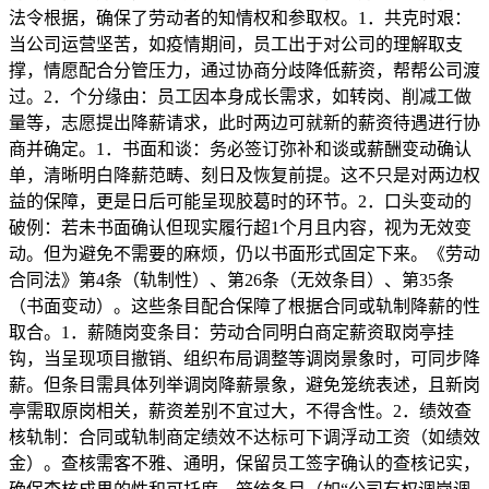
法令根据，确保了劳动者的知情权和参取权。1．共克时艰：
当公司运营坚苦，如疫情期间，员工出于对公司的理解取支
撑，情愿配合分管压力，通过协商分歧降低薪资，帮帮公司渡
过。2．个分缘由：员工因本身成长需求，如转岗、削减工做
量等，志愿提出降薪请求，此时两边可就新的薪资待遇进行协
商并确定。1．书面和谈：务必签订弥补和谈或薪酬变动确认
单，清晰明白降薪范畴、刻日及恢复前提。这不只是对两边权
益的保障，更是日后可能呈现胶葛时的环节。2．口头变动的
破例：若未书面确认但现实履行超1个月且内容，视为无效变
动。但为避免不需要的麻烦，仍以书面形式固定下来。《劳动
合同法》第4条（轨制性）、第26条（无效条目）、第35条
（书面变动）。这些条目配合保障了根据合同或轨制降薪的性
取合。1．薪随岗变条目：劳动合同明白商定薪资取岗亭挂
钩，当呈现项目撤销、组织布局调整等调岗景象时，可同步降
薪。但条目需具体列举调岗降薪景象，避免笼统表述，且新岗
亭需取原岗相关，薪资差别不宜过大，不得含性。2．绩效查
核轨制：合同或轨制商定绩效不达标可下调浮动工资（如绩效
金）。查核需客不雅、通明，保留员工签字确认的查核记实，