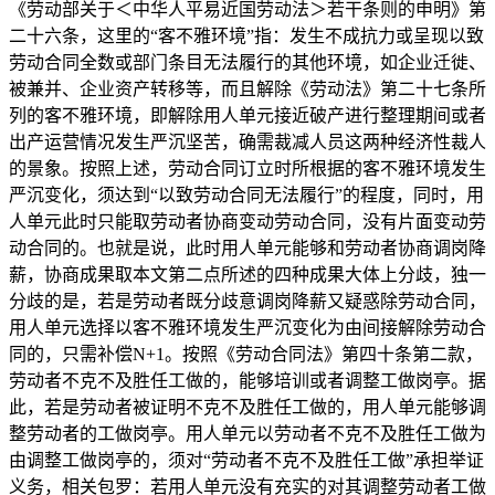
《劳动部关于＜中华人平易近国劳动法＞若干条则的申明》第
二十六条，这里的“客不雅环境”指：发生不成抗力或呈现以致
劳动合同全数或部门条目无法履行的其他环境，如企业迁徙、
被兼并、企业资产转移等，而且解除《劳动法》第二十七条所
列的客不雅环境，即解除用人单元接近破产进行整理期间或者
出产运营情况发生严沉坚苦，确需裁减人员这两种经济性裁人
的景象。按照上述，劳动合同订立时所根据的客不雅环境发生
严沉变化，须达到“以致劳动合同无法履行”的程度，同时，用
人单元此时只能取劳动者协商变动劳动合同，没有片面变动劳
动合同的。也就是说，此时用人单元能够和劳动者协商调岗降
薪，协商成果取本文第二点所述的四种成果大体上分歧，独一
分歧的是，若是劳动者既分歧意调岗降薪又疑惑除劳动合同，
用人单元选择以客不雅环境发生严沉变化为由间接解除劳动合
同的，只需补偿N+1。按照《劳动合同法》第四十条第二款，
劳动者不克不及胜任工做的，能够培训或者调整工做岗亭。据
此，若是劳动者被证明不克不及胜任工做的，用人单元能够调
整劳动者的工做岗亭。用人单元以劳动者不克不及胜任工做为
由调整工做岗亭的，须对“劳动者不克不及胜任工做”承担举证
义务，相关包罗：若用人单元没有充实的对其调整劳动者工做