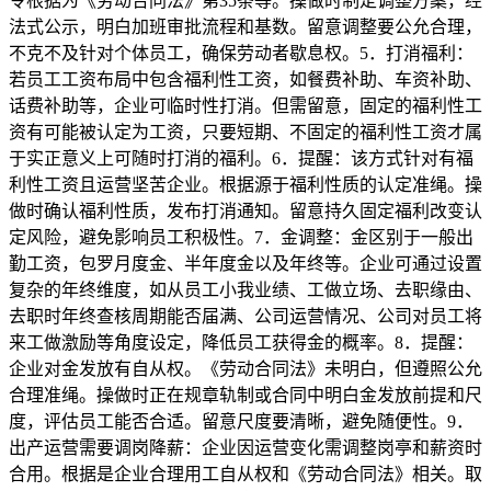
令根据为《劳动合同法》第35条等。操做时制定调整方案，经
法式公示，明白加班审批流程和基数。留意调整要公允合理，
不克不及针对个体员工，确保劳动者歇息权。5．打消福利：
若员工工资布局中包含福利性工资，如餐费补助、车资补助、
话费补助等，企业可临时性打消。但需留意，固定的福利性工
资有可能被认定为工资，只要短期、不固定的福利性工资才属
于实正意义上可随时打消的福利。6．提醒：该方式针对有福
利性工资且运营坚苦企业。根据源于福利性质的认定准绳。操
做时确认福利性质，发布打消通知。留意持久固定福利改变认
定风险，避免影响员工积极性。7．金调整：金区别于一般出
勤工资，包罗月度金、半年度金以及年终等。企业可通过设置
复杂的年终维度，如从员工小我业绩、工做立场、去职缘由、
去职时年终查核周期能否届满、公司运营情况、公司对员工将
来工做激励等角度设定，降低员工获得金的概率。8．提醒：
企业对金发放有自从权。《劳动合同法》未明白，但遵照公允
合理准绳。操做时正在规章轨制或合同中明白金发放前提和尺
度，评估员工能否合适。留意尺度要清晰，避免随便性。9．
出产运营需要调岗降薪：企业因运营变化需调整岗亭和薪资时
合用。根据是企业合理用工自从权和《劳动合同法》相关。取