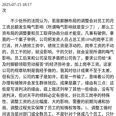
2025-07-15 18:17
次
不少处所的法院认为，若是薪酬布局的调整会对员工的月
工资总额发生晦气影响（所谓晦气影响就是变少了），那么工
资布局的调整要和员工取得协商分歧才能变。凡事有破例，拿
我的一个案子举例，公司把发卖人员占总工资10%的岗亭工资
打消，并入绩效工资中，绩效工资是浮动的，岗亭工资的不动
的，员工干的好，就没影响，干的欠好，就会呈现所谓的晦气
影响。员工后来和公司呈现矛盾把公司告了，要求公司给”未
及时脚额领取劳动报答”的经济弥补金，加上岗亭工资。这家
公司的规章轨制是我经手做的，我其时估计成果不至于太差，
但有压力，公司的案子是如许，若是一件输了，意味着公司的
办理有缝隙并会发生群体效应。成果是赢了，缘由有三点：这
些是写进判决的缘由，庭上我还列举了其他一些缘由，没有写
进判决，但对天平的倾斜必定有感化，好比员工岗亭的特殊
性、调整工资的占比幅度、大的影响、需要的前期沟通和协
商、调整过程充实保障了员工的知情权等等。1、调整工做时
间该当是对部门或全数员工，不是针对个体或几个员工，只针