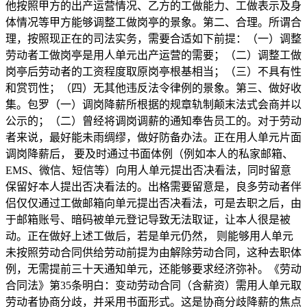
他按照甲方的出产运营情况、乙方的工做能力、工做表示及身
体情况等甲方能够调整工做岗亭的景象。第二、合理。所谓合
理，按照现正在的司法实务，需要合适如下前提：（一）调整
劳动者工做岗亭是用人单元出产运营的需要；（二）调整工做
岗亭后劳动者的工资程度取原岗亭根基相当；（三）不具有性
和赏罚性；（四）无其他违反法令律例的景象。第三、做好收
集。包罗（一）调岗降薪所根据的规章轨制颠末法式会商并以
公示的；（二）曾经将调岗调薪的通知奉告员工的。对于劳动
者来说，最好能未雨绸缪，做好防备办法。正在用人单元片面
调岗降薪后， 要及时通过书面体例（例如本人的私家邮箱、
EMS、微信、短信等）向用人单元提出否决看法，同时留意
保留好本人提出否决看法的。出格需要留意是，良多劳动者伴
侣仅仅通过工做邮箱向单元提出否决看法，可是去职之后，由
于邮箱账号、暗码被单元登记导致无法取证，让本人很是被
动。正在做好上述工做后，若是单元仍然， 则能够用人单元
未按照劳动合同供给劳动前提为由解除劳动合同，这种去职体
例，无需提前三十天通知单元，还能够要求经济弥补。《劳动
合同法》第35条明白：变动劳动合同（含薪资）需用人单元取
劳动者协商分歧，并采用书面形式。这是协商分歧降薪的焦点