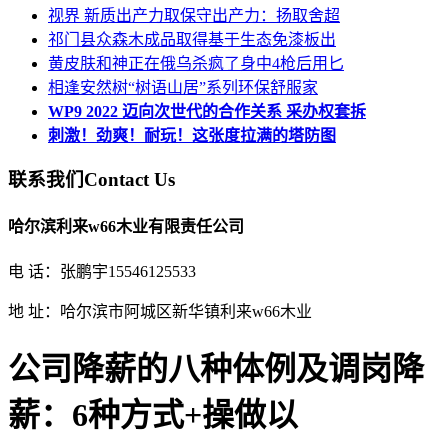
视界 新质出产力取保守出产力：扬取舍超
祁门县众森木成品取得基于生态免漆板出
黄皮肤和神正在俄乌杀疯了身中4枪后用匕
相逢安然树“树语山居”系列环保舒服家
WP9 2022 迈向次世代的合作关系 采办权套拆
刺激！劲爽！耐玩！这张度拉满的塔防图
联系我们
Contact Us
哈尔滨利来w66木业有限责任公司
电 话：张鹏宇15546125533
地 址：哈尔滨市阿城区新华镇利来w66木业
公司降薪的八种体例及调岗降
薪：6种方式+操做以