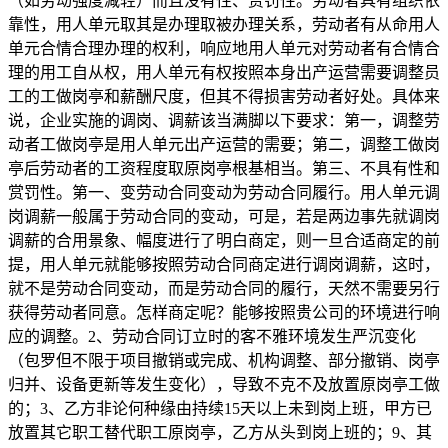
（如劳动强度减轻）而且没有性、赏罚性。劳动者具有组织依
靠性，用人单元取其是办理取被办理关系，劳动者有从命用人
单元合情合理办理的权利，响应地用人单元对劳动者有合情合
理的用工自从权，用人单元有权按照本身出产运营需要调整员
工的工做岗亭和薪酬尺度，但其不得损害劳动者好处。具体来
说，企业实施的调岗、调薪该当满脚以下要求：第一，调整劳
动者工做岗亭是用人单元出产运营的需要；第二，调整工做岗
亭后劳动者的工资程度取原岗亭根基相当。第三、不具有性和
赏罚性。第一、变劳动合同变动为劳动合同履行。用人单元调
岗调薪一般属于劳动合同的变动，可是，若是两边事先就调岗
调薪的合用景象、幅度进行了明白商定，则一旦合适商定的前
提，用人单元就能够按照劳动合同商定进行调岗调薪，这时，
就不是劳动合同变动，而是劳动合同的履行，天然不需要另行
获得劳动者同意。怎样商定呢？能够按照贵公司的环境进行响
应的调整。2、劳动合同订立时的客不雅环境发生严沉变化
（包罗但不限于项目撤销或完成、机构调整、部分撤销、岗亭
归并、设备更新等发生变化），导致不克不及放置原岗亭工做
的；3、乙方非论何种缘由持续15天以上未到岗上班，甲方已
放置其它职工替代职工原岗亭，乙方从头到岗上班的；9、其