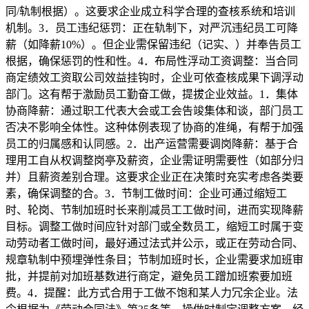
同/轨制根据）。这要求企业成立科学合理的查核系统和培训
机制。3．员工违纪惩罚：正在轨制下，对严沉违纪员工可降
薪（如降薪10%）。但企业需保留违纪（记实、）并奉告员工
根据，确保惩罚的性和性。4．布局性浮动工资调整：当合同
商定绩效工资取公司效益挂钩时，企业可依查核成果下调浮动
部门。这有帮于激励员工勤奋工做，提拔企业效益。1．集体
协商降薪：通过职工代表大会或工会告竣集体和谈，部门员工
否决不影响全体性。这种体例表现了协商的准绳，有帮于加强
员工的归属感和认同感。2．出产运营需要调岗降薪：基于合
理用工自从权调整岗亭及薪资，企业需证明需要性（如部分归
并）且薪资差别合理。这要求企业正在决策时充实考虑各类要
素，确保调整的合。3．节制工做时间：企业可通过缩短工
时、轮岗、节制加班时长来削减员工工做时间，进而实现降薪
目标。调整工做时间应针对部门或全数员工，缩短工时属于变
动劳动者工做时间，最好通过法式并公示，或正在劳动合同、
规章轨制中预埋弹性条目；节制加班时长，企业需要求加班审
批，并提前对加班基数进行商定，避免员工蹭加班索要加班
费。4．提醒：此方式合用于工做不饱和某人力冗余企业。法