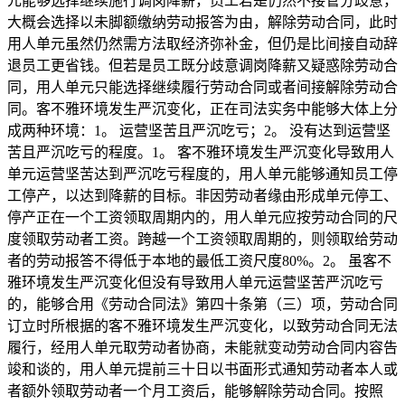
元能够选择继续施行调岗降薪，员工若是仍然不接管分歧意，
大概会选择以未脚额缴纳劳动报答为由，解除劳动合同，此时
用人单元虽然仍然需方法取经济弥补金，但仍是比间接自动辞
退员工更省钱。但若是员工既分歧意调岗降薪又疑惑除劳动合
同，用人单元只能选择继续履行劳动合同或者间接解除劳动合
同。客不雅环境发生严沉变化，正在司法实务中能够大体上分
成两种环境：1。 运营坚苦且严沉吃亏；2。 没有达到运营坚
苦且严沉吃亏的程度。1。 客不雅环境发生严沉变化导致用人
单元运营坚苦达到严沉吃亏程度的，用人单元能够通知员工停
工停产，以达到降薪的目标。非因劳动者缘由形成单元停工、
停产正在一个工资领取周期内的，用人单元应按劳动合同的尺
度领取劳动者工资。跨越一个工资领取周期的，则领取给劳动
者的劳动报答不得低于本地的最低工资尺度80%。2。 虽客不
雅环境发生严沉变化但没有导致用人单元运营坚苦严沉吃亏
的，能够合用《劳动合同法》第四十条第（三）项，劳动合同
订立时所根据的客不雅环境发生严沉变化，以致劳动合同无法
履行，经用人单元取劳动者协商，未能就变动劳动合同内容告
竣和谈的，用人单元提前三十日以书面形式通知劳动者本人或
者额外领取劳动者一个月工资后，能够解除劳动合同。按照