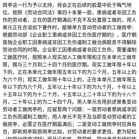
岗亭这一行为予以支持，将会正在后续的胶葛中处于晦气地
位。按照《劳动合同法》第四十条第一款，患病或者非因工负
伤的劳动者，正在的医疗期满后不克不及处置原工做的，用人
单元正在合适如下要件时，能够单方变动劳动者的工做岗亭：
根据劳动部《企业职工患病或非因工负伤医疗期的》，医疗期
是指企业职工因患病或非因工负伤遏制工做治病歇息不得解除
劳动合同的时限。企业职工因患病或者非因工负伤，需要遏制
工做医疗时，按照本人现实加入工做年限和正在本单元工做年
限，赐与三个月到二十四个月的医疗期。现实工做年限十年以
下的，正在本单元工做年限五年以下的为三个月，五年以上的
为六个月；现实工做年限十年以上的，正在本单元工做年限五
年以下的为六个月，五年以上十年以下的为九个月，十年以上
十五年以下的为十二个月，十五年以上二十年以下的为十八个
月，二十年以上的为二十四个月。用人单元合用前述景象变动
劳动者工做岗亭的，应留意两个问题：一是劳动者患病或非因
工负伤而遏制工做的，用人单元不克不及当即变动劳动者的工
做岗亭，必需正在医疗期届满后；二是变动工做岗亭时应具有
合，即新岗亭取原岗亭比拟，对劳动者的要求更低、更为轻松