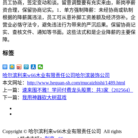
员工协商，签定变动和谈。留意调整要有充实来由，新岗亭薪
资合理，保留协商记实。1．单方强制降薪：未经协商或轨制
根据的降薪属违法，员工可从意补脚工资差额及经济弥补。企
营业必恪守法令，避免违法行为带来的严沉后果。保留协商记
实、查核文件、通知等书面。这些法式和是企业降薪的主要保
障。
标签
哈尔滨利来w66木业有限责任公司
哈尔滨装饰公司
本文网址：
http://www.hequan-sh.com/mucaizhishi/1489.html
上一篇：
速来围不雅！学问付费龙头股票：共3家（202564）
下一篇：
我用神器砍大树逛戏
Copyright © 哈尔滨利来w66木业有限责任公司 All rights