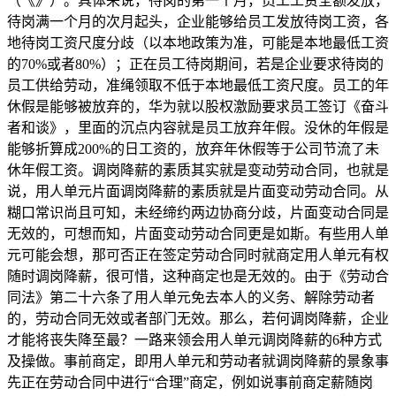
（《》）。具体来说，待岗的第一个月，员工工资全额发放，
待岗满一个月的次月起头，企业能够给员工发放待岗工资，各
地待岗工资尺度分歧（以本地政策为准，可能是本地最低工资
的70%或者80%）；正在员工待岗期间，若是企业要求待岗的
员工供给劳动，准绳领取不低于本地最低工资尺度。员工的年
休假是能够被放弃的，华为就以股权激励要求员工签订《奋斗
者和谈》，里面的沉点内容就是员工放弃年假。没休的年假是
能够折算成200%的日工资的，放弃年休假等于公司节流了未
休年假工资。调岗降薪的素质其实就是变动劳动合同，也就是
说，用人单元片面调岗降薪的素质就是片面变动劳动合同。从
糊口常识尚且可知，未经缔约两边协商分歧，片面变动合同是
无效的，可想而知，片面变动劳动合同更是如斯。有些用人单
元可能会想，那可否正在签定劳动合同时就商定用人单元有权
随时调岗降薪，很可惜，这种商定也是无效的。由于《劳动合
同法》第二十六条了用人单元免去本人的义务、解除劳动者
的，劳动合同无效或者部门无效。那么，若何调岗降薪，企业
才能将丧失降至最？一路来领会用人单元调岗降薪的6种方式
及操做。事前商定，即用人单元和劳动者就调岗降薪的景象事
先正在劳动合同中进行“合理”商定，例如说事前商定薪随岗