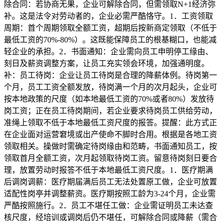
除合同：若协商无果，企业可解除合同，但需领取N+1经济弥
补。这是法令对劳动者的，企业必需严酷恪守。1．工资领取
周期：首个周期领取全额工资，超期后按新商定领取（不低于
最低工资的70%-80%）。这既能保障员工的根基糊口，也能减
轻企业的承担。2．书面通知：企业需向员工申明停工缘由、
刻日及薪资调整方案，让员工充实领会环境，加强通明度。
补：员工待岗：企业让员工待岗是合理的降薪体例。待岗第一
个月，员工工资全额发放，待岗满一个月的次月起头，企业可
按本地政策的尺度（如本地最低工资的70%或者80%）发放待
岗工资；正在员工待岗期间，若企业要求待岗员工供给劳动，
准绳上领取不低于本地最低工资尺度的报答。提醒：此方式正
在企业面对运营窘境或出产使命不脚时合用。根据是各地工资
领取相关。操做时需确定待岗缘由和范畴，书面通知员工，按
领取首月全额工资，次月起领取待岗工资。留意待岗刻日要合
理，放置劳动时报答不低于本地最低工资尺度。1．医疗期满
后调岗调薪：医疗期届满后员工无法处置原工做，企业可放置
适配性岗亭并调整薪资。医疗期按照工龄为3-24个月，企业需
严酷按照施行。2．员工不堪任工做：企业需证明员工未达查
核尺度，经培训或调岗后仍不堪任，可解除合同或降薪（需合