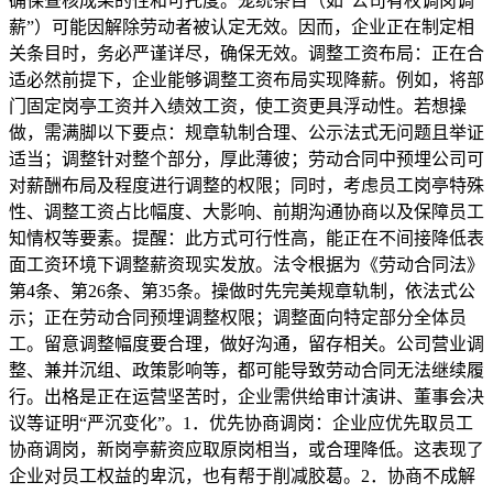
确保查核成果的性和可托度。笼统条目（如“公司有权调岗调
薪”）可能因解除劳动者被认定无效。因而，企业正在制定相
关条目时，务必严谨详尽，确保无效。调整工资布局：正在合
适必然前提下，企业能够调整工资布局实现降薪。例如，将部
门固定岗亭工资并入绩效工资，使工资更具浮动性。若想操
做，需满脚以下要点：规章轨制合理、公示法式无问题且举证
适当；调整针对整个部分，厚此薄彼；劳动合同中预埋公司可
对薪酬布局及程度进行调整的权限；同时，考虑员工岗亭特殊
性、调整工资占比幅度、大影响、前期沟通协商以及保障员工
知情权等要素。提醒：此方式可行性高，能正在不间接降低表
面工资环境下调整薪资现实发放。法令根据为《劳动合同法》
第4条、第26条、第35条。操做时先完美规章轨制，依法式公
示；正在劳动合同预埋调整权限；调整面向特定部分全体员
工。留意调整幅度要合理，做好沟通，留存相关。公司营业调
整、兼并沉组、政策影响等，都可能导致劳动合同无法继续履
行。出格是正在运营坚苦时，企业需供给审计演讲、董事会决
议等证明“严沉变化”。1．优先协商调岗：企业应优先取员工
协商调岗，新岗亭薪资应取原岗相当，或合理降低。这表现了
企业对员工权益的卑沉，也有帮于削减胶葛。2．协商不成解