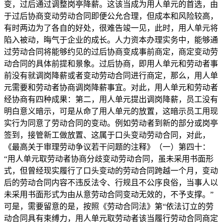
变，过后通过调整岗亭降薪。这该当成为用人单元的首选，由
于过后协商变动劳动合同即便公允合理，但成本和风险较高，
有时两边为了各自的好处，很难告竣一见，此时，用人单元将
陷入被动，晦气于企业的成长。人力资本办理实务中，能够通
过劳动合同将能够约见的过后协商变成事前商定，商定变动劳
动合同的具体前提和景象。过后协商，即用人单元和劳动者事
前没有就调岗降薪或者变动劳动合同进行商定，那么，用人单
元需要和劳动者协商调岗降薪事宜。对此，用人单元和劳动者
经协商有四种成果：第二，用人单元提出调岗降薪，员工没有
明白意义暗示，可是从命了用人单元的放置，这暗示员工用现
实行为同意了劳动合同的变动。例如劳动者到新的部分或岗亭
签到，接管新工做放置、这属于口头变动劳动合同，对此，
《最高关于审理劳动争议若干问题的注释》（一）第四十：
“用人单元取劳动者协商分歧变动劳动合同，虽未采用书面形
式，但曾经现实履行了口头变动的劳动合同跨越一个月，变动
后的劳动合同内容不违反法令、行规且不公序良俗，当事人以
未采用书面形式为由从意劳动合同变动无效的，不予支撑。”
可是，需要留意的是，按照《劳动合同法》第“依法订立的劳
动合同具有束缚力，用人单元取劳动者该当履行劳动合同商定