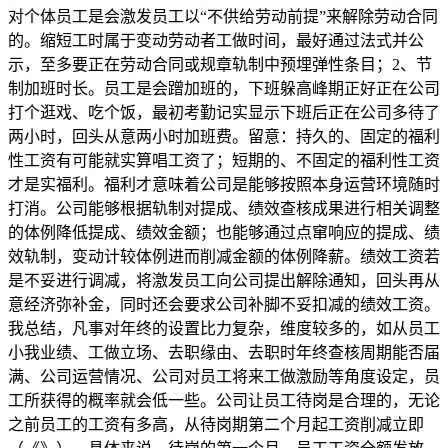
对个体员工是会激发员工以“不供给劳动前提”来解除劳动合同
的。缩短工时属于变动劳动者工做时间，最好通过法式并公
示，至多要正在劳动合同或规章轨制中预埋弹性条目；2、节
制加班时长。员工是会蹭加班的，下班躲高峰期正好正在公司
打个逛戏、吃个饭，最初考勤记实显示下班后正在公司多待了
两小时，回头从意两小时加班费。留意：持久的、固定的福利
性工资有可能就实算唱工资了；短期的、不固定的福利性工资
才是实福利。福利才意味着公司是能够按照本身运营环境随时
打消。公司能够根据轨制对提成、绩效查核成果进行相关调整
的体例降低提成、绩效金额；也能够通过点窜响应的提成、绩
效轨制，变动计较体例进而削减金额的体例降薪。绩效工资若
是不妥进行调减，将激发员工向公司提出解除通知，回头再从
意经济弥补金，同时还会要求公司补脚不妥扣减的绩效工资。
我总结，凡事对年终的设置比力复杂，维度较多的，如从员工
小我业绩、工做立场、去职缘由、去职时年终查核周期能否届
满、公司运营情况、公司对员工将来工做激励等角度设定，员
工所获得的概率就会低一些。公司让员工待岗是合理的，无论
之前员工的工资有多高，从待岗期第二个月起工资削减立即