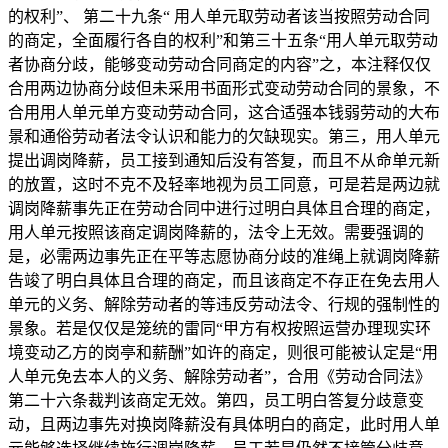
的权利”、 第二十九条“ 用人单元取劳动者该当按照劳动合同
的商定，全面履行各自的权利”和第三十五条“用人单元取劳动
者协商分歧，能够变动劳动合同商定的内容”之，本注释仅仅
合用两边协商分歧但未采用书面形式变动劳动合同的景象，不
合用用人单元单方变动劳动合同，这合适强本钱弱劳动的大布
景和通俗劳动者法令认识和能力的欠缺现实。第三，用人单元
提出调岗降薪，员工接到通知后没有答复，而且不从命单元新
的放置，这时不克不及轻率地视为员工同意，可是若是两边就
调岗降薪事先正在劳动合同中进行过明白具体且合理的商定，
用人单元按照该商定调岗降薪的，法令上无效。需要强调的
是，必需两边事先正在平等志愿协商分歧的准绳上就调岗降薪
告竣了明白具体且合理的商定，而且该商定不存正在免去用人
单元的义务、解除劳动者的等违反劳动法令、行规的强制性的
景象。若是仅仅是笼统的雷同“甲方有权按照运营办理现实环
境变动乙方的岗亭和薪酬”如许的商定，则很可能被认定是“用
人单元免去本人的义务、解除劳动者”，合用《劳动合同法》
第二十六条裁判该商定无效。第四，员工明白答复分歧意变
动，且两边事先对换岗降薪没有具体明白的商定，此时用人单