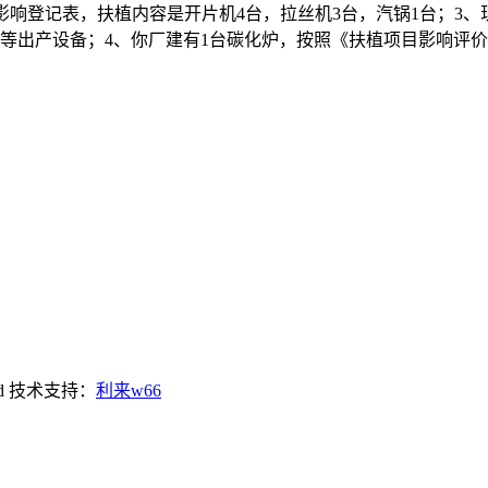
在网上填报了影响登记表，扶植内容是开片机4台，拉丝机3台，汽锅1台
4台等出产设备；4、你厂建有1台碳化炉，按照《扶植项目影响
d
技术支持：
利来w66