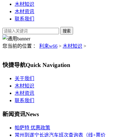
木材知识
木材资讯
联系我们
您当前的位置 ：
利来w66
>
木材知识
>
快捷导航
Quick Navigation
关于我们
木材知识
木材资讯
联系我们
新闻资讯
News
帕萨特 优惠政策
常州到遂宁长途汽车班次查询表（线+票价