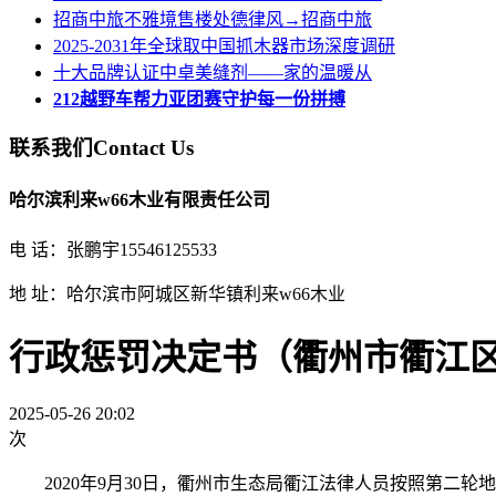
招商中旅不雅境售楼处德律风→招商中旅
2025-2031年全球取中国抓木器市场深度调研
十大品牌认证中卓美缝剂——家的温暖从
212越野车帮力亚团赛守护每一份拼搏
联系我们
Contact Us
哈尔滨利来w66木业有限责任公司
电 话：张鹏宇15546125533
地 址：哈尔滨市阿城区新华镇利来w66木业
行政惩罚决定书（衢州市衢江
2025-05-26 20:02
次
2020年9月30日，衢州市生态局衢江法律人员按照第二轮