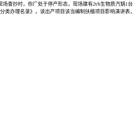
；3、现场查抄时，你厂处于停产形态，现场建有2t/h生物质汽锅1台
评价分类办理名录》，该出产项目该当编制扶植项目影响演讲表，