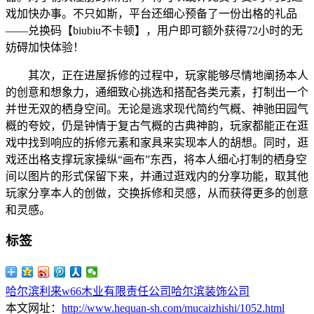
戏加快办事。不只如斯，平台还细心预备了一份出格的礼品
——兑换码【biubiu不卡顿】，用户即可额外获得72小时的无
妨碍加快体验！
其次，正在进屋拆修的过程中，玩家能够尽情地阐扬本人
的创意和想象力，通细致心挑选和搭配各类元素，打制出一个
并世无双的栖身空间。无论是逃求现代简约气概、神驰田园气
概的夸姣，仍是钟情于复古气概的古典神韵，玩家都能正在逛
戏中找到响应的拆修元素和家具来实现本人的胡想。同时，逛
戏还出格支撑玩家操纵“画布”东西，将本人细心打制的栖身空
间以图片的形式保留下来，并通过逛戏内的分享功能，取其他
玩家分享本人的创做，交换拆修和灵感，从而获得更多的创意
和灵感。
标签
哈尔滨利来w66木业有限责任公司
哈尔滨装饰公司
本文网址：
http://www.hequan-sh.com/mucaizhishi/1052.html