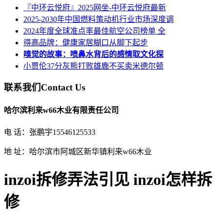
『中环云悦府』2025网坐-中环云悦府最新
2025-2030年中国燃料策动机行业市场深度调
2024年度全球准点率最佳航空公司榜单 全
得高品牌：健康家居糊口从脚下起步
嗅觉的故事：喷鼻水背后的感情取文化探
小贾伦37分灰熊打败雄鹿不买卖米德尔顿
联系我们
Contact Us
哈尔滨利来w66木业有限责任公司
电 话：张鹏宇15546125533
地 址：哈尔滨市阿城区新华镇利来w66木业
inzoi拆修弄法引见 inzoi怎样拆
修