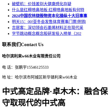
破壁机：价钱差别大健康感化存疑
什么是红檀喷鼻地板 红檀喷鼻地板有何特
2024中国农林烧毁物资本化操纵十大旧事事
明天15：00!亚冬会发售体育赛事门票!附购
吉居客：深切领会石墨烯材料正在现代采
字节跳动概念概念股研发投入榜单（202
联系我们
Contact Us
哈尔滨利来w66木业有限责任公司
电 话：张鹏宇15546125533
地 址：哈尔滨市阿城区新华镇利来w66木业
中式高定品牌·卓木木：融合保
守取现代的中式高